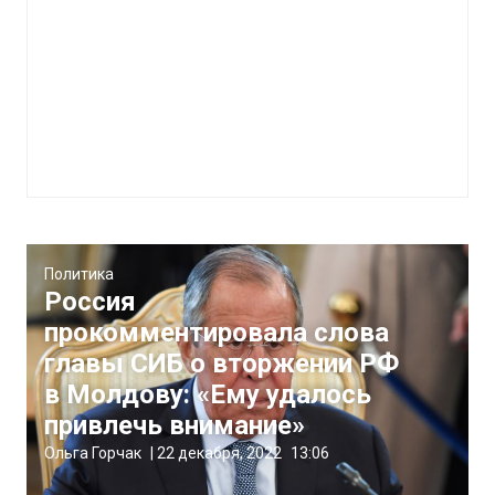
Политика
Россия
прокомментировала слова
главы СИБ о вторжении РФ
в Молдову: «Ему удалось
привлечь внимание»
Ольга Горчак
|
22 декабря, 2022
13:06