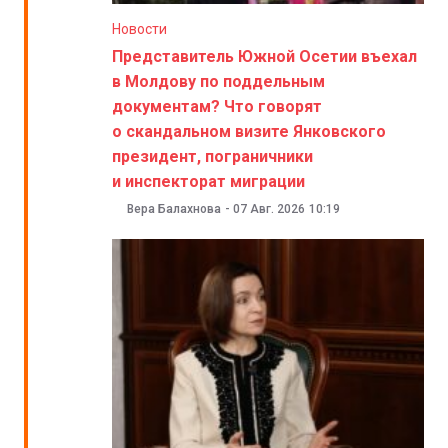
Новости
Представитель Южной Осетии въехал
в Молдову по поддельным
документам? Что говорят
о скандальном визите Янковского
президент, пограничники
и инспекторат миграции
Вера Балахнова
-
07 Авг. 2026
10:19