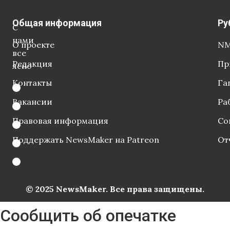
Общая информация
Ру
С
нами
О проекте
NM
все
Редакция
Пр
ясно
Контакты
Га
Вакансии
Ра
Правовая информация
Со
Поддержать NewsMaker на Patreon
От
© 2025 NewsMaker. Все права защищены.
Сообщить об опечатке