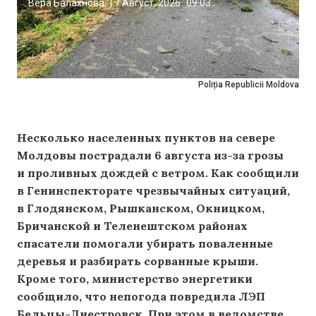
Вера Балахнова
|
7 Август, 2026
09:03
Poliția Republicii Moldova
Несколько населенных пунктов на севере
Молдовы пострадали 6 августа из-за грозы
и проливных дождей с ветром. Как сообщили
в Генинспекторате чрезвычайных ситуаций,
в Глодянском, Рышканском, Окницком,
Бричанской и Теленештском районах
спасатели помогали убирать поваленные
деревья и разбирать сорванные крыши.
Кроме того, министерство энергетики
сообщило, что непогода повредила ЛЭП
Бельцы-Днестровск. При этом в ведомстве