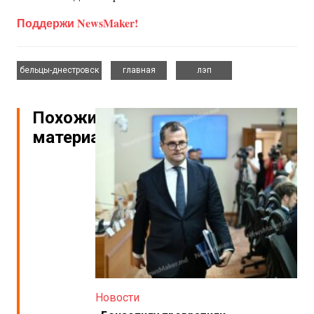
Поддержи NewsMaker!
,
,
бельцы-днестровск
главная
лэп
Похожие
материалы
Новости