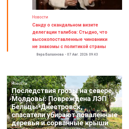
Новости
Санду о скандальном визите
делегации талибов: Стыдно, что
высокопоставленные чиновники
не знакомы с политикой страны
Вера Балахнова
-
07 Авг. 2026
09:43
Новости
Последствия грозы на севере
Молдовы: Повреждена ЛЭП
Бельцы-Днестровск,
спасатели убирают поваленные
деревья и сорванные крыши