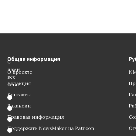
Общая информация
Ру
С
нами
О проекте
NM
все
Редакция
Пр
ясно
Контакты
Га
Вакансии
Ра
Правовая информация
Со
Поддержать NewsMaker на Patreon
От