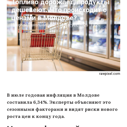
Топливо дорожает, продукты
дешевеют. Что происходит с
ценами в Молдове?
Николай Пахольницкий
|
10 Август, 2026
13:20
rawpixel.com
В июле годовая инфляция в Молдове
составила 6,34%. Эксперты объясняют это
сезонными факторами и видят риски нового
роста цен к концу года.