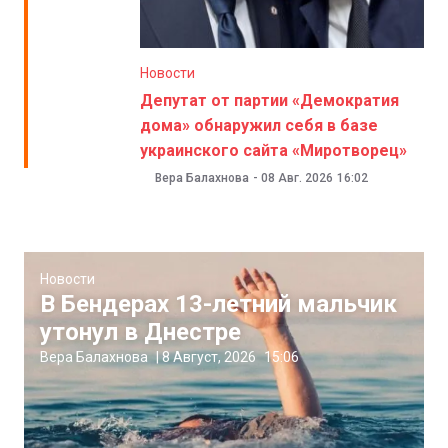
Новости
Депутат от партии «Демократия
дома» обнаружил себя в базе
украинского сайта «Миротворец»
Вера Балахнова
-
08 Авг. 2026
16:02
Новости
В Бендерах 13-летний мальчик
утонул в Днестре
Вера Балахнова
|
8 Август, 2026
15:06