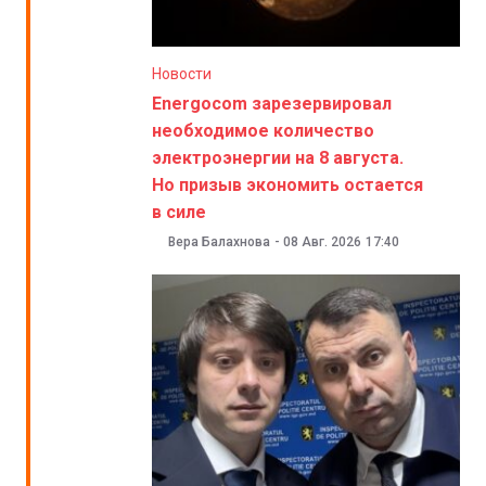
Новости
Energocom зарезервировал
необходимое количество
электроэнергии на 8 августа.
Но призыв экономить остается
в силе
Вера Балахнова
-
08 Авг. 2026
17:40