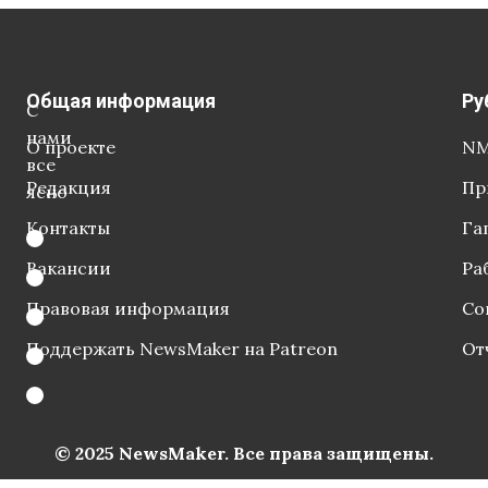
Общая информация
Ру
С
нами
О проекте
NM
все
Редакция
Пр
ясно
Контакты
Га
Вакансии
Ра
Правовая информация
Со
Поддержать NewsMaker на Patreon
От
© 2025 NewsMaker. Все права защищены.