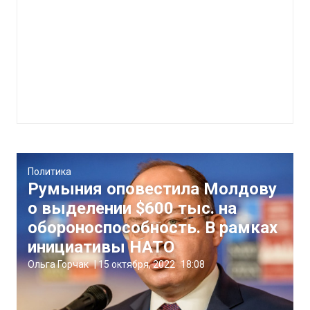
Политика
Румыния оповестила Молдову
о выделении $600 тыс. на
обороноспособность. В рамках
инициативы НАТО
Ольга Горчак
|
15 октября, 2022
18:08