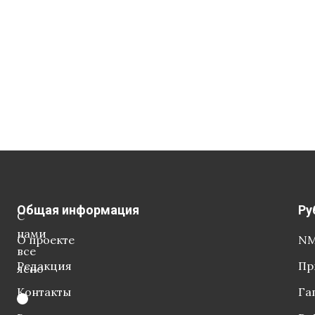
Общая информация
Ру
С
нами
О проекте
NM
все
Редакция
Пр
ясно
Контакты
Га