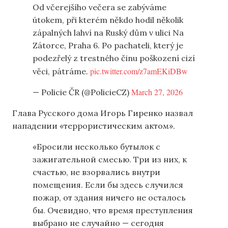
Od včerejšího večera se zabýváme
útokem, při kterém někdo hodil několik
zápalných lahví na Ruský dům v ulici Na
Zátorce, Praha 6. Po pachateli, který je
podezřelý z trestného činu poškození cizí
pic.twitter.com/z7amEKiDBw
věci, pátráme.
March 27, 2026
— Policie ČR (@PolicieCZ)
Глава Русского дома Игорь Гиренко назвал
нападении «террористическим актом».
«Бросили несколько бутылок с
зажигательной смесью. Три из них, к
счастью, не взорвались внутри
помещения. Если бы здесь случился
пожар, от здания ничего не осталось
бы. Очевидно, что время преступления
выбрано не случайно — сегодня