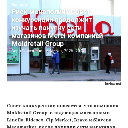
Новости
Риск монополии? Совет
конкуренции продолжит
изучать покупку сети
магазинов Merci компанией
Moldretail Group
Вера Балахнова
|
6 Август, 2026
20:08
bizlaw.md
Совет конкуренции опасается, что компания
Moldretail Group, владеющая магазинами
Linella, Fidesco, Cip Market, Bravo и Slavena
Megamarket, после покупки сети магазинов