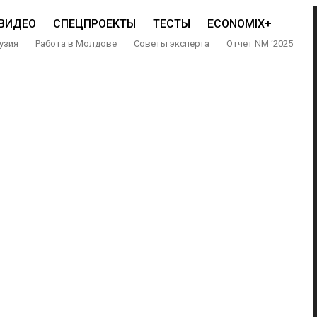
ВИДЕО
СПЕЦПРОЕКТЫ
ТЕСТЫ
ECONOMIX+
узия
Работа в Молдове
Советы эксперта
Отчет NM ‘2025