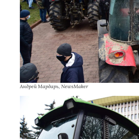
Андрей Мардарь, NewsMaker