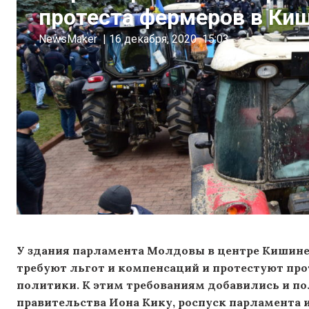
протеста фермеров в Ки
NewsMaker
|
16 декабря, 2020
15:03
У здания парламента Молдовы в центре Кишинев
требуют льгот и компенсаций и протестуют п
политики. К этим требованиям добавились и по
правительства Иона Кику, роспуск парламента 