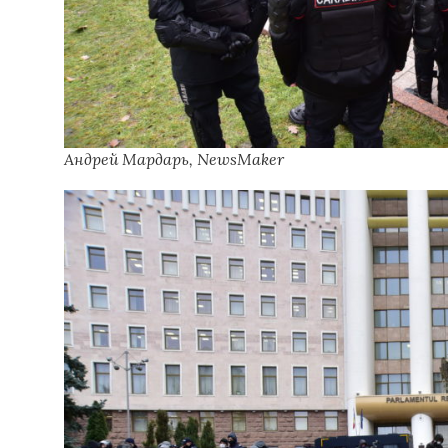
Андрей Мардарь, NewsMaker