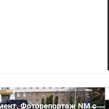
амент. Фоторепортаж NM с