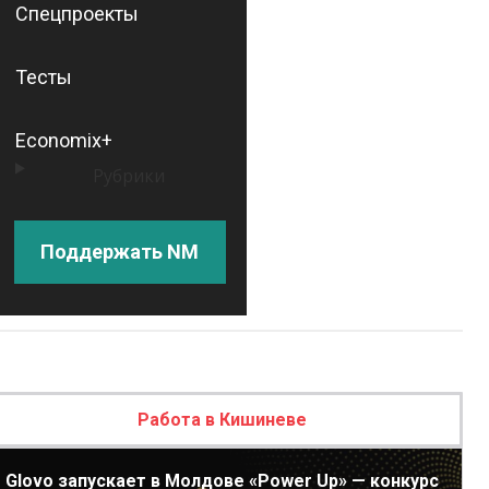
Спецпроекты
Тесты
Economix+
Рубрики
Поддержать NM
Работа в Кишиневе
Glovo запускает в Молдове «Power Up» — конкурс