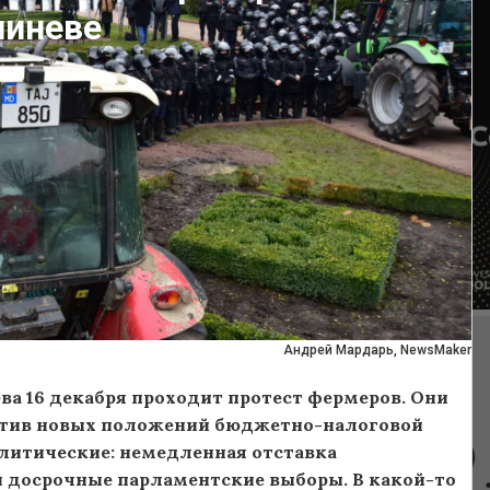
шиневе
Андрей Мардарь, NewsMaker
а 16 декабря проходит протест фермеров. Они
ротив новых положений бюджетно-налоговой
литические: немедленная отставка
и досрочные парламентские выборы. В какой-то