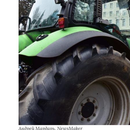
Андрей Мардарь, NewsMaker