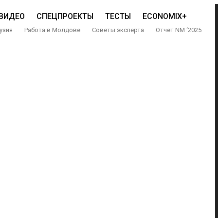
ВИДЕО
СПЕЦПРОЕКТЫ
ТЕСТЫ
ECONOMIX+
узия
Работа в Молдове
Советы эксперта
Отчет NM ‘2025