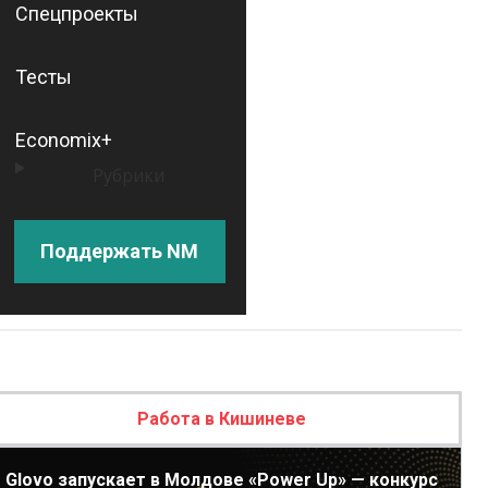
Спецпроекты
Тесты
Economix+
Рубрики
Поддержать NM
Работа в Кишиневе
Glovo запускает в Молдове «Power Up» — конкурс