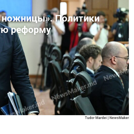
в ножницы». Политики
ую реформу
Tudor Mardei | NewsMaker