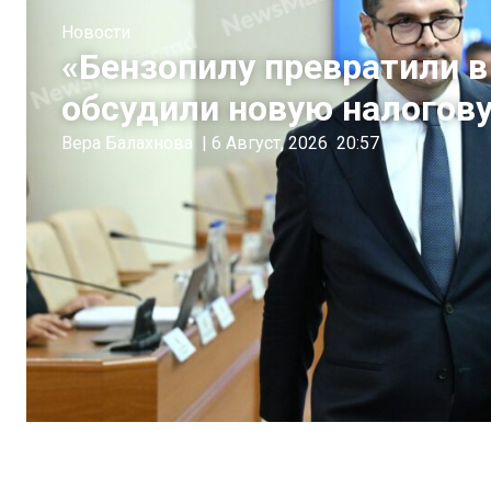
Новости
«Бензопилу превратили 
обсудили новую налогов
Вера Балахнова
|
6 Август, 2026
20:57