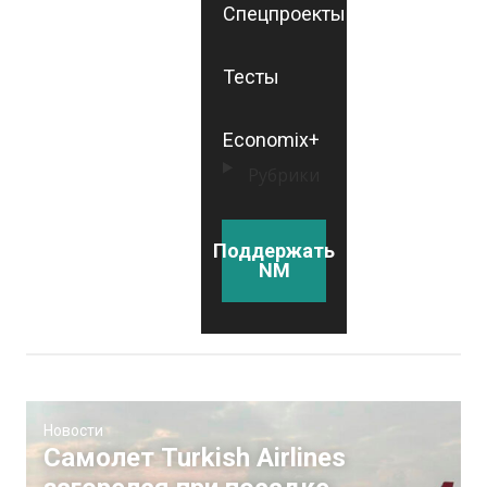
Спецпроекты
Тесты
Economix+
Рубрики
Поддержать
NM
Новости
Самолет Turkish Airlines