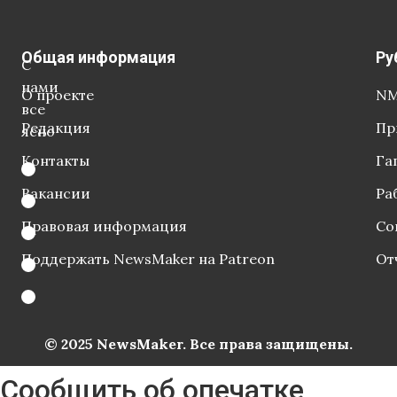
Общая информация
Ру
С
нами
О проекте
NM
все
Редакция
Пр
ясно
Контакты
Га
Вакансии
Ра
Правовая информация
Со
Поддержать NewsMaker на Patreon
От
© 2025 NewsMaker. Все права защищены.
Сообщить об опечатке