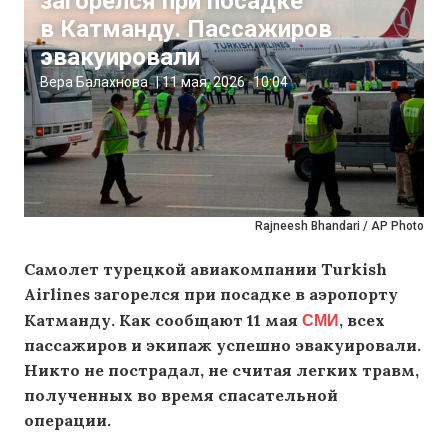
загорелся при посадке
в Катманду. Пассажиров
эвакуировали
Вера Балахнова
|
11 мая, 2026
10:04
Rajneesh Bhandari / AP Photo
Самолет турецкой авиакомпании Turkish
Airlines загорелся при посадке в аэропорту
СМИ
Катманду. Как сообщают 11 мая
, всех
пассажиров и экипаж успешно эвакуировали.
Никто не пострадал, не считая легких травм,
полученных во время спасательной
операции.