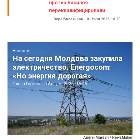
против Василоя
переквалифицировали
Вера Балахнова
-
01 Июл 2026
16:20
Новости
На сегодня Молдова закупила
электричество. Energocom:
«Но энергия дорогая»
Ольга Горчак
|
9 Август, 2026
15:45
Andrei Mardari / NewsMaker