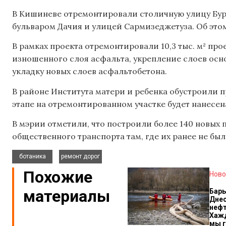
В Кишиневе отремонтировали столичную улицу Буре
бульваром Дачия и улицей Сармизеджетуза. Об это
В рамках проекта отремонтировали 10,3 тыс. м² пр
изношенного слоя асфальта, укрепление слоев осно
укладку новых слоев асфальтобетона.
В районе Института матери и ребенка обустроили
этапе на отремонтированном участке будет нанесен
В мэрии отметили, что построили более 140 новых 
общественного транспорта там, где их ранее не был
,
ботаника
ремонт дорог
Похожие
Ново
материалы
Бар
Днес
нефт
Хажд
мы 