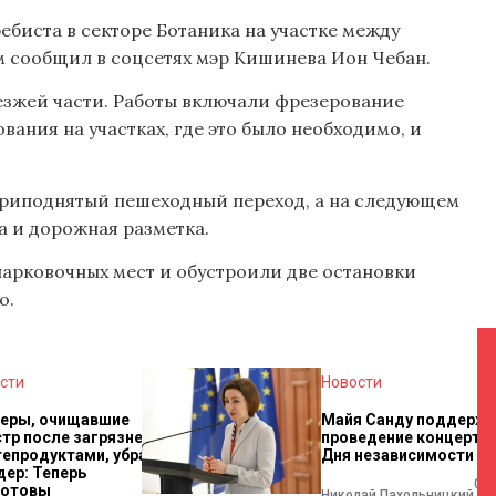
биста в секторе Ботаника на участке между
м сообщил в соцсетях мэр Кишинева Ион Чебан.
оезжей части. Работы включали фрезерование
вания на участках, где это было необходимо, и
 приподнятый пешеходный переход, а на следующем
а и дорожная разметка.
парковочных мест и обустроили две остановки
о.
сти
Новости
ьеры, очищавшие
Майя Санду поддерж
тр после загрязнения
проведение концерта 
епродуктами, убрали.
Дня независимости 
ер: Теперь
07.
готовы
Николай Пахольницкий