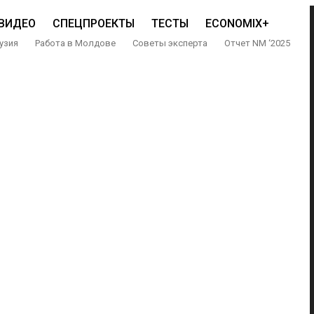
ВИДЕО
СПЕЦПРОЕКТЫ
ТЕСТЫ
ECONOMIX+
узия
Работа в Молдове
Советы эксперта
Отчет NM ‘2025