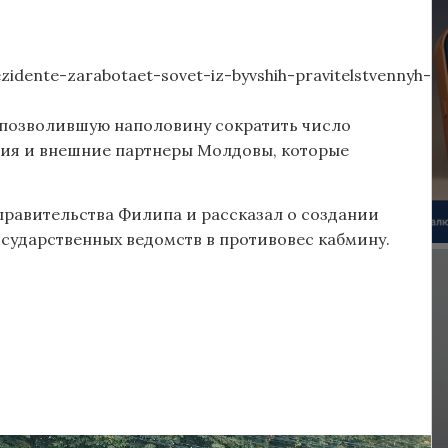
dente-zarabotaet-sovet-iz-byvshih-pravitelstvennyh-
 позволившую наполовину сократить число
ния и внешние партнеры Молдовы, которые
правительства Филипа и рассказал о создании
осударственных ведомств в противовес кабмину.