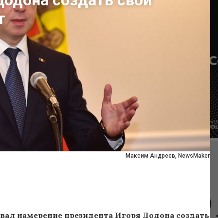
Додона создать свой
т
Максим Андреев, NewsMaker
ал намерение президента Игоря Додона создать