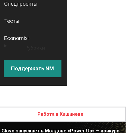
Спецпроекты
Тесты
Economix+
Рубрики
Поддержать NM
Работа в Кишиневе
Glovo запускает в Молдове «Power Up» — конкурс