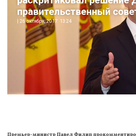
раскритиковал решение 
правительственный сове
|
26 октября, 2017
13:24
Премьер-министр Павел Филип прокомментиров