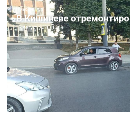
Новости
В Кишиневе отремонтиро
|
7 Август, 2026
16:09