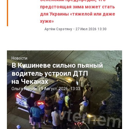
предстоящая зима может стать
для Украины «тяжелой или даже
хуже»
Артём Сэрэтяну
-
27 Июл 2026
13:30
Новости
В Кишиневе сильно пьяный
водитель устроил ДТП
на Чеканах
Ольга Горчак
|
9 Август, 2026
13:03