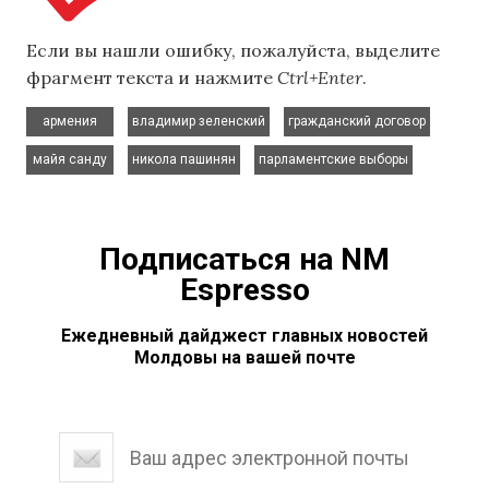
Если вы нашли ошибку, пожалуйста, выделите
фрагмент текста и нажмите
Ctrl+Enter
.
,
,
,
армения
владимир зеленский
гражданский договор
,
,
майя санду
никола пашинян
парламентские выборы
Подписаться на NM
Espresso
Ежедневный дайджест главных новостей
Молдовы на вашей почте