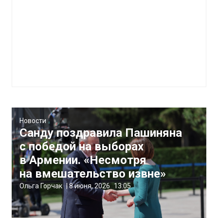
Новости
Санду поздравила Пашиняна
с победой на выборах
в Армении. «Несмотря
на вмешательство извне»
Ольга Горчак
|
8 июня, 2026
13:05