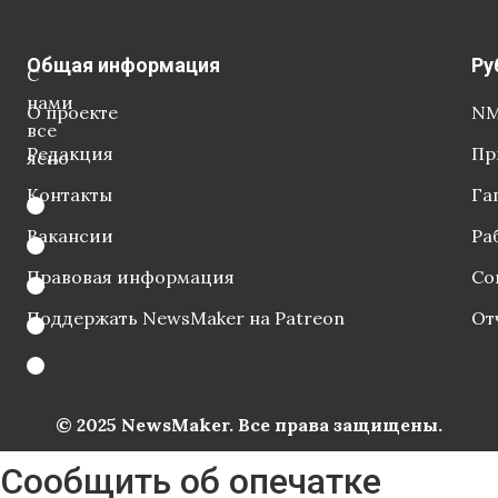
Общая информация
Ру
С
нами
О проекте
NM
все
Редакция
Пр
ясно
Контакты
Га
Вакансии
Ра
Правовая информация
Со
Поддержать NewsMaker на Patreon
От
© 2025 NewsMaker. Все права защищены.
Сообщить об опечатке