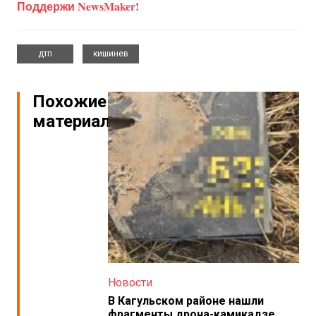
Поддержи NewsMaker!
,
дтп
кишинев
Похожие
материалы
Новости
В Кагульском районе нашли
фрагменты дрона-камикадзе