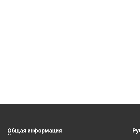
Общая информация
Ру
С