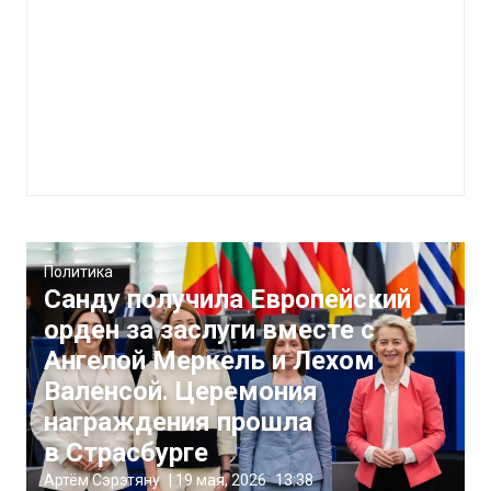
Политика
Санду получила Европейский
орден за заслуги вместе с
Ангелой Меркель и Лехом
Валенсой. Церемония
награждения прошла
в Страсбурге
Артём Сэрэтяну
|
19 мая, 2026
13:38