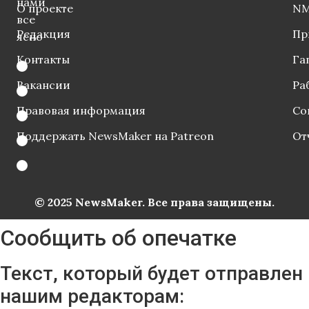
нами
О проекте
NM
все
Редакция
Пр
ясно
Контакты
Га
Вакансии
Ра
Правовая информация
Со
Поддержать NewsMaker на Patreon
От
© 2025 NewsMaker. Все права защищены.
Сообщить об опечатке
Текст, который будет отправлен
нашим редакторам: