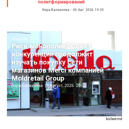
политформирований
Вера Балахнова
-
06 Авг. 2026
19:20
Новости
Риск монополии? Совет
конкуренции продолжит
изучать покупку сети
магазинов Merci компанией
Moldretail Group
Вера Балахнова
|
6 Август, 2026
20:08
bizlaw.md