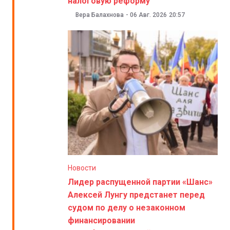
налоговую реформу
Вера Балахнова
-
06 Авг. 2026
20:57
Новости
Лидер распущенной партии «Шанс»
Алексей Лунгу предстанет перед
судом по делу о незаконном
финансировании