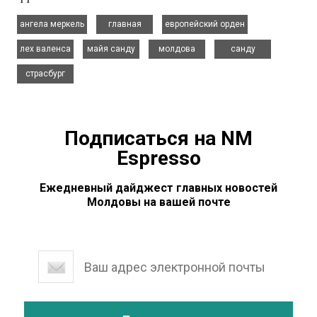
,
,
,
ангела меркель
главная
европейский орден
,
,
,
,
лех валенса
майя санду
молдова
санду
страсбург
Подписаться на NM
Espresso
Ежедневный дайджест главных новостей
Молдовы на вашей почте