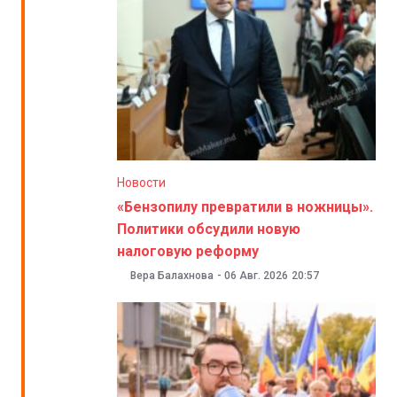
Новости
«Бензопилу превратили в ножницы».
Политики обсудили новую
налоговую реформу
Вера Балахнова
-
06 Авг. 2026
20:57