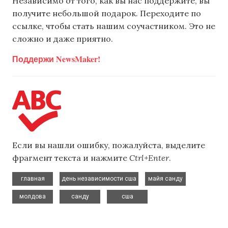
Независимо от того, как вы нас поддержите, вы
получите небольшой подарок. Переходите по
ссылке, чтобы стать нашим соучастником. Это не
сложно и даже приятно.
Поддержи NewsMaker!
Если вы нашли ошибку, пожалуйста, выделите
фрагмент текста и нажмите
Ctrl+Enter
.
,
,
,
главная
день независимости сша
майя санду
,
,
молдова
санду
сша