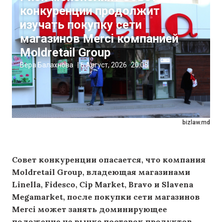
конкуренции продолжит
изучать покупку сети
магазинов Merci компанией
Moldretail Group
Вера Балахнова
|
6 Август, 2026
20:08
bizlaw.md
Совет конкуренции опасается, что компания
Moldretail Group, владеющая магазинами
Linella, Fidesco, Cip Market, Bravo и Slavena
Megamarket, после покупки сети магазинов
Merci может занять доминирующее
положение на рынке поставок продуктов