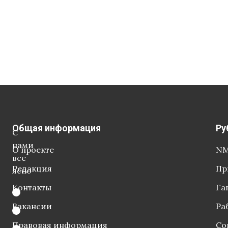
Общая информация
Ру
С
нами
О проекте
NM
все
Редакция
Пр
ясно
Контакты
Га
Вакансии
Ра
Правовая информация
Со