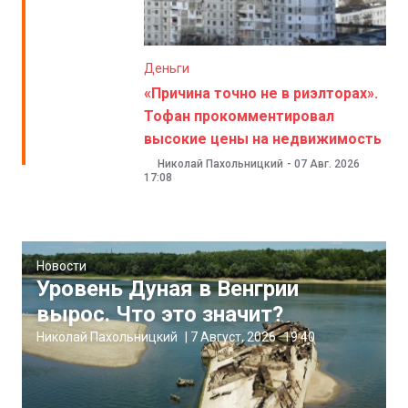
Деньги
«Причина точно не в риэлторах».
Тофан прокомментировал
высокие цены на недвижимость
Николай Пахольницкий
-
07 Авг. 2026
17:08
Новости
Уровень Дуная в Венгрии
вырос. Что это значит?
Николай Пахольницкий
|
7 Август, 2026
19:40