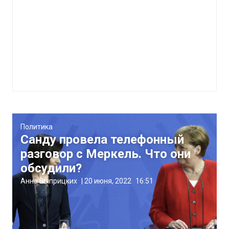
Политика
Санду провела телефонный
разговор с Меркель. Что они
обсудили?
Анна Выприцких
|
20 июня, 2022
16:51