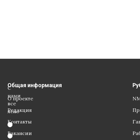
Общая информация
Ру
С
нами
О проекте
NM
все
Редакция
Пр
ясно
Контакты
Га
Вакансии
Ра