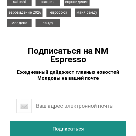
satoshi
австрия
евровидение
,
,
,
евровидение 2026
евросоюз
майя санду
,
молдова
санду
Подписаться на NM
Espresso
Ежедневный дайджест главных новостей
Молдовы на вашей почте