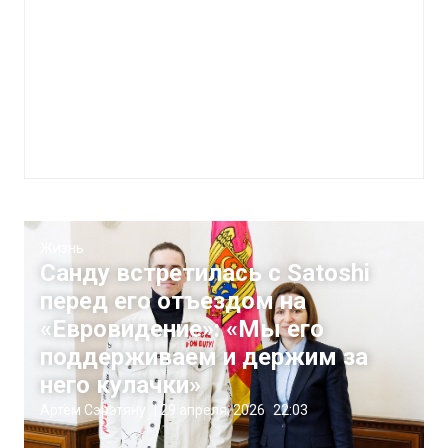
Жизнь
Санду встретилась с Satoshi
перед его отъездом на
«Евровидение»: «Мы его
поддерживаем и держим за
него кулачки»
Артём Сэрэтяну
|
29 апреля, 2026
22:03