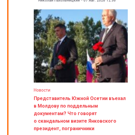
Николай Пахольницкий
-
07 Авг. 2026
12:36
Новости
Представитель Южной Осетии въехал
в Молдову по поддельным
документам? Что говорят
о скандальном визите Янковского
президент, пограничники