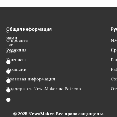
Общая информация
Ру
С
нами
О проекте
NM
все
Редакция
Пр
ясно
Контакты
Га
Вакансии
Ра
Правовая информация
Со
Поддержать NewsMaker на Patreon
От
© 2025 NewsMaker. Все права защищены.