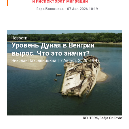
и инспекторат миграции
Вера Балахнова
-
07 Авг. 2026
10:19
Новости
Уровень Дуная в Венгрии
вырос. Что это значит?
Николай Пахольницкий
|
7 Август, 2026
19:40
REUTERS/Fedja Grulovic