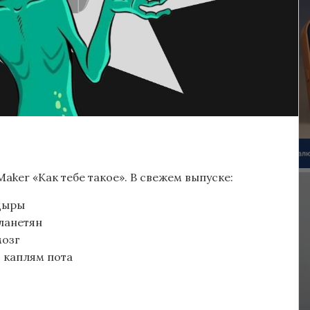
ker «Как тебе такое». В свежем выпуске:
 дыры
ланетян
мозг
о каплям пота