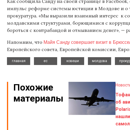
Как сообщила Санду на своей странице в Facebook
импульс реформе системы юстиции в Молдове и о т
прокуратура. «Мы выразили взаимный интерес к с
молдавскими структурами, борющимися с коррупцие
бороться с контрабандой и отмыванием денег», — р
Майя Санду совершает визит в Брюссе
Напомним, что
Европейского совета, Европейской комиссии, Евр
,
,
,
,
главная
ес
ковеши
молдова
проку
Похожие
Новост
Тофа
материалы
об ав
Polari
нашли
самол