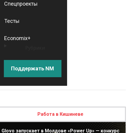
Спецпроекты
Тесты
Economix+
Рубрики
Поддержать NM
Работа в Кишиневе
Glovo запускает в Молдове «Power Up» — конкурс