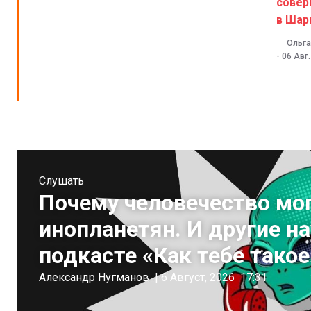
совер
в Шар
Ольга
-
06 Авг
Слушать
Почему человечество мо
инопланетян. И другие н
подкасте «Как тебе такое
Александр Нугманов
|
6 Август, 2026
17:31