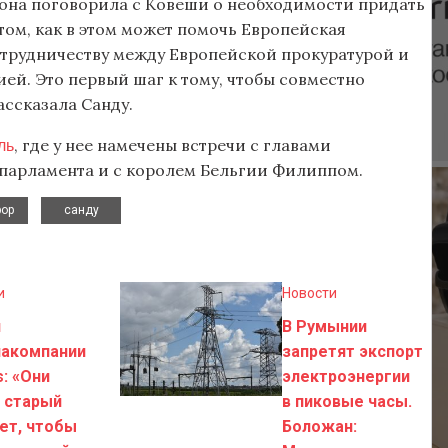
, она поговорила с Ковеши о необходимости придать
ом, как в этом может помочь Европейская
отрудничеству между Европейской прокуратурой и
й. Это первый шаг к тому, чтобы совместно
ассказала Санду.
ль
, где у нее намечены встречи с главами
опарламента и с королем Бельгии Филиппом.
,
рор
санду
и
Новости
н
В Румынии
иакомпании
запретят экспорт
s: «Они
электроэнергии
 старый
в пиковые часы.
ет, чтобы
Боложан: