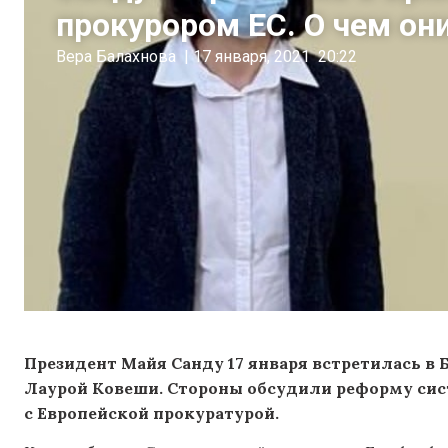
прокурором ЕС. О чем он
Вера Балахнова
|
17 января, 2021
20:22
Президент Майя Санду 17 января встретилась в
Лаурой Ковеши. Стороны обсудили реформу си
с Европейской прокуратурой.