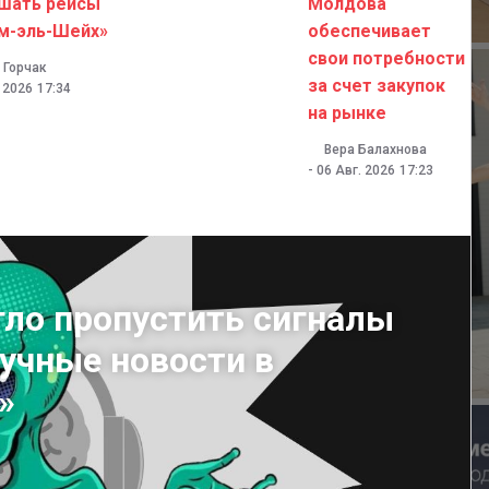
шать рейсы
Молдова
м-эль-Шейх»
обеспечивает
свои потребности
 Горчак
за счет закупок
. 2026
17:34
на рынке
Вера Балахнова
-
06 Авг. 2026
17:23
гло пропустить сигналы
аучные новости в
»