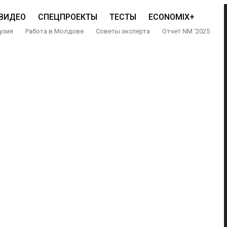
ВИДЕО
СПЕЦПРОЕКТЫ
ТЕСТЫ
ECONOMIX+
узия
Работа в Молдове
Советы эксперта
Отчет NM ‘2025