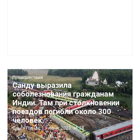
Происшествия
Санду выразила
соболезнования гражданам
Индии. Там при столкновении
поездов погибли около 300
человек
Ольга Горчак
|
3 июня, 2023
16:18