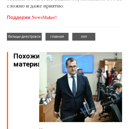
сложно и даже приятно.
Поддержи NewsMaker!
,
,
бельцы-днестровск
главная
лэп
Похожие
материалы