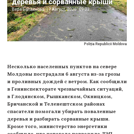
деревья и сорванные крыши
Вера Балахнова
|
7 Август, 2026
09:03
Poliția Republicii Moldova
Несколько населенных пунктов на севере
Молдовы пострадали 6 августа из-за грозы
и проливных дождей с ветром. Как сообщили
в Генинспекторате чрезвычайных ситуаций,
в Глодянском, Рышканском, Окницком,
Бричанской и Теленештском районах
спасатели помогали убирать поваленные
деревья и разбирать сорванные крыши.
Кроме того, министерство энергетики
сообщило, что непогода повредила ЛЭП