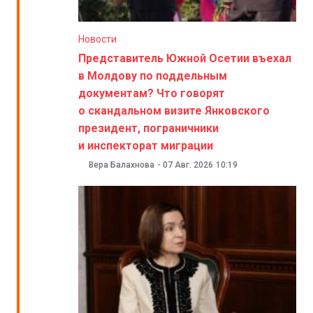
Новости
Представитель Южной Осетии въехал
в Молдову по поддельным
документам? Что говорят
о скандальном визите Янковского
президент, пограничники
и инспекторат миграции
Вера Балахнова
-
07 Авг. 2026
10:19