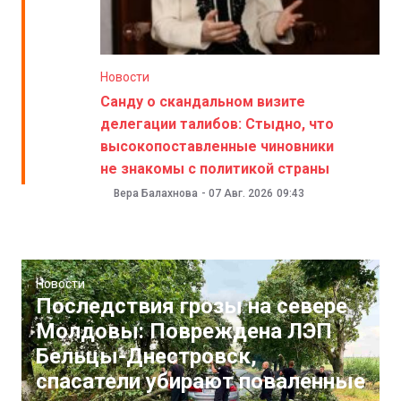
Новости
Санду о скандальном визите
делегации талибов: Стыдно, что
высокопоставленные чиновники
не знакомы с политикой страны
Вера Балахнова
-
07 Авг. 2026
09:43
Новости
Последствия грозы на севере
Молдовы: Повреждена ЛЭП
Бельцы-Днестровск,
спасатели убирают поваленные