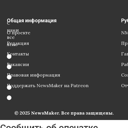
Общая информация
Ру
С
нами
О проекте
NM
все
Редакция
Пр
ясно
Контакты
Га
Вакансии
Ра
Правовая информация
Со
Поддержать NewsMaker на Patreon
От
© 2025 NewsMaker. Все права защищены.
Сообщить об опечатке