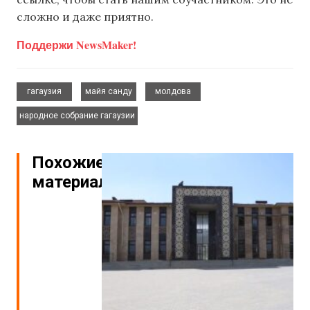
сложно и даже приятно.
Поддержи NewsMaker!
,
,
,
гагаузия
майя санду
молдова
народное собрание гагаузии
Похожие
материалы