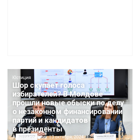
Юстиция
Шор скупает голоса
избирателей? В Молдове
прошли новые обыски по делу
о незаконном финансировании
партий и кандидатов
в президенты
Анна Выприцких
|
3 октября, 2024
11:52