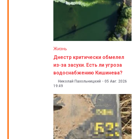
Жизнь
Днестр критически обмелел
из-за засухи. Есть ли угроза
водоснабжению Кишинева?
Николай Пахольницкий
-
05 Авг. 2026
19:49