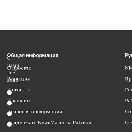
Общая информация
Ру
С
нами
О проекте
NM
все
Редакция
Пр
ясно
Контакты
Га
Вакансии
Ра
Правовая информация
Со
Поддержать NewsMaker на Patreon
От