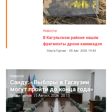
Новости
В Кагульском районе нашли
фрагменты дрона-камикадзе
Ольга Горчак
-
05 Авг. 2026
19:45
Новости
Санду: «Выборы в Гагаузии
могут пройти до конца года»
Ольга Горчак
|
5 Август, 2026
20:13