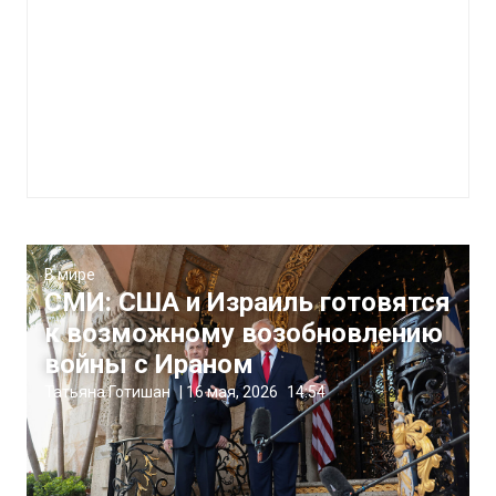
В мире
СМИ: США и Израиль готовятся
к возможному возобновлению
войны с Ираном
Татьяна Готишан
|
16 мая, 2026
14:54