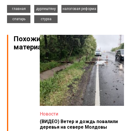
,
,
,
главная
дурлештяну
налоговая реформа
,
спатарь
стурза
Похожие
материалы
Новости
(ВИДЕО) Ветер и дождь повалили
деревья на севере Молдовы