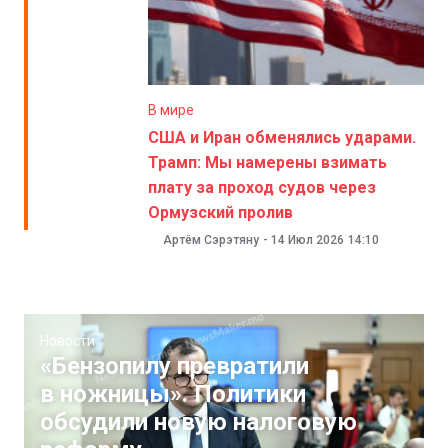
В мире
США и Иран обменялись ударами.
Трамп: Мы намерены взимать
плату за проход судов через
Ормузский пролив
Артём Сэрэтяну
-
14 Июл 2026
14:10
Новости
«Бензопилу превратили
в ножницы». Политики
обсудили новую налоговую