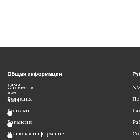
Общая информация
Ру
С
нами
О проекте
NM
все
Редакция
Пр
ясно
Контакты
Га
Вакансии
Ра
Правовая информация
Со