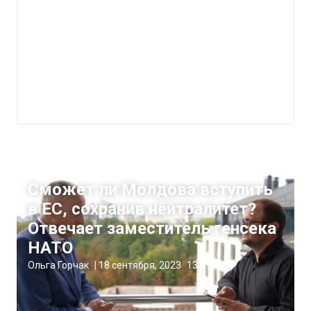
Политика
Сможет ли Молдова вступить
в ЕС, сохранив нейтралитет?
Отвечает заместитель генсека
НАТО
Ольга Горчак
|
18 сентября, 2023
13:59