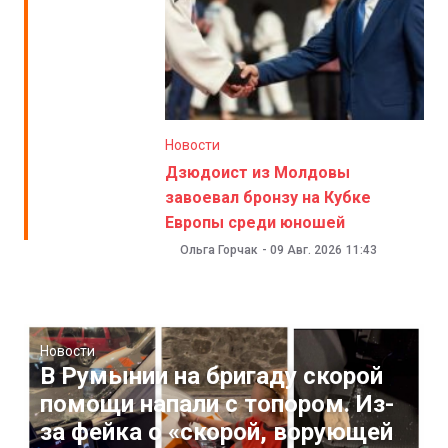
Новости
Дзюдоист из Молдовы
завоевал бронзу на Кубке
Европы среди юношей
Ольга Горчак
-
09 Авг. 2026
11:43
Новости
В Румынии на бригаду скорой
помощи напали с топором. Из-
за фейка о «скорой, ворующей