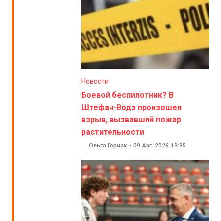
Новости
Боевой беспилотник? В
Штефан-Водэ произошел
взрыв, вызвавший пожар
растительности
Ольга Горчак
-
09 Авг. 2026
13:35