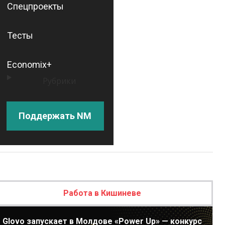
Спецпроекты
Тесты
Economix+
Рубрики
Поддержать NM
Работа в Кишиневе
Glovo запускает в Молдове «Power Up» — конкурс