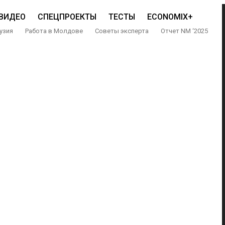
ВИДЕО
СПЕЦПРОЕКТЫ
ТЕСТЫ
ECONOMIX+
узия
Работа в Молдове
Советы эксперта
Отчет NM ‘2025