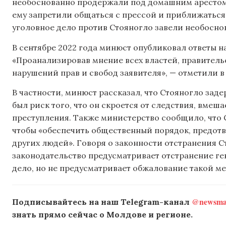
необоснованно продержали под домашним арестом,
ему запретили общаться с прессой и приближаться к
уголовное дело против Стояногло завели необосно
В сентябре 2022 года минюст опубликовал ответы н
«Проанализировав мнение всех властей, правительс
нарушений прав и свобод заявителя», — отметили в
В частности, минюст рассказал, что Стояногло зад
был риск того, что он скроется от следствия, вме
преступления. Также министерство сообщило, что 
чтобы «обеспечить общественный порядок, предотв
других людей». Говоря о законности отстранения С
законодательство предусматривает отстранение ге
дело, но не предусматривает обжалование такой ме
@newsmak
Подписывайтесь на наш Telegram-канал
знать прямо сейчас о Молдове и регионе.