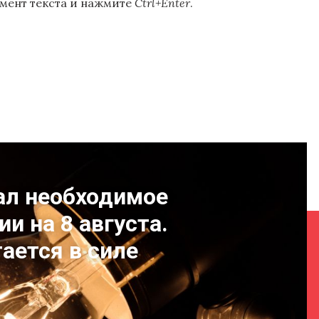
мент текста и нажмите
Ctrl+Enter
.
ал необходимое
и на 8 августа.
ается в силе