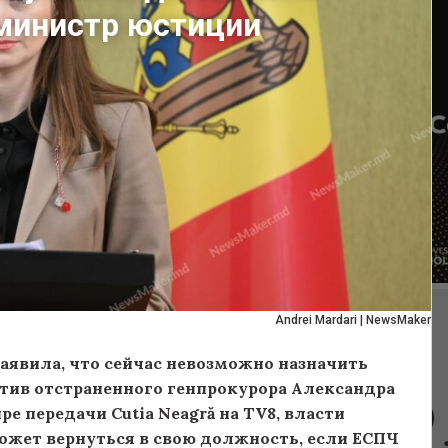
 министр юстиции
Andrei Mardari | NewsMaker
явила, что сейчас невозможно назначить
отив отстраненного генпрокурора Александра
 передачи Cutia Neagră на TV8, власти
ожет вернуться в свою должность, если ЕСПЧ