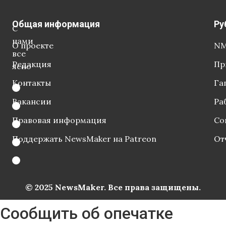
Общая информация
Ру
С
нами
О проекте
NM
все
Редакция
Пр
ясно
Контакты
Га
Вакансии
Ра
Правовая информация
Со
Поддержать NewsMaker на Patreon
От
© 2025 NewsMaker. Все права защищены.
Сообщить об опечатке