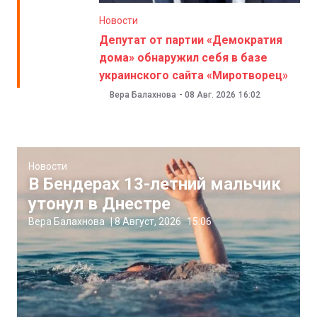
Новости
Депутат от партии «Демократия
дома» обнаружил себя в базе
украинского сайта «Миротворец»
Вера Балахнова
-
08 Авг. 2026
16:02
Новости
В Бендерах 13-летний мальчик
утонул в Днестре
Вера Балахнова
|
8 Август, 2026
15:06