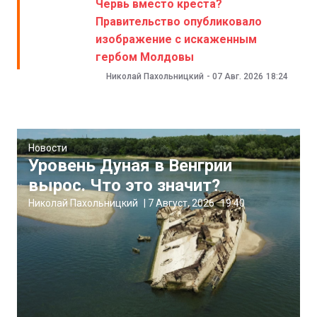
Червь вместо креста?
Правительство опубликовало
изображение с искаженным
гербом Молдовы
Николай Пахольницкий
-
07 Авг. 2026
18:24
Новости
Уровень Дуная в Венгрии
вырос. Что это значит?
Николай Пахольницкий
|
7 Август, 2026
19:40