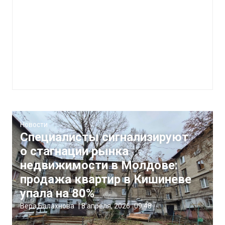
Новости
Специалисты сигнализируют
о стагнации рынка
недвижимости в Молдове:
продажа квартир в Кишиневе
упала на 80%
Вера Балахнова
|
8 апреля, 2026
09:48