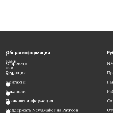
Общая информация
Ру
С
нами
О проекте
NM
все
Редакция
Пр
ясно
Контакты
Га
Вакансии
Ра
Правовая информация
Со
Поддержать NewsMaker на Patreon
От