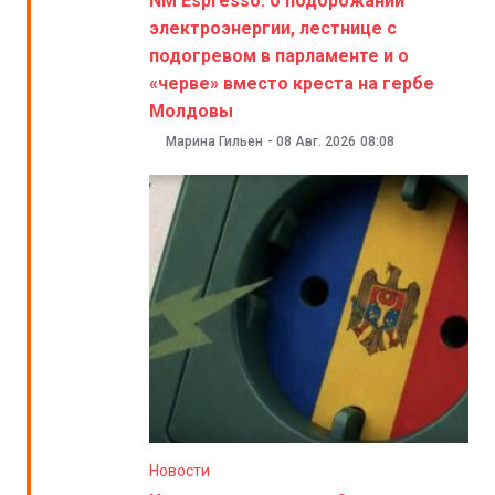
NM Espresso: о подорожании
электроэнергии, лестнице с
подогревом в парламенте и о
«черве» вместо креста на гербе
Молдовы
Марина Гильен
-
08 Авг. 2026
08:08
Новости