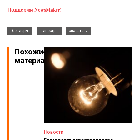
Поддержи NewsMaker!
,
,
бендеры
днестр
спасатели
Похожие
материалы
Новости