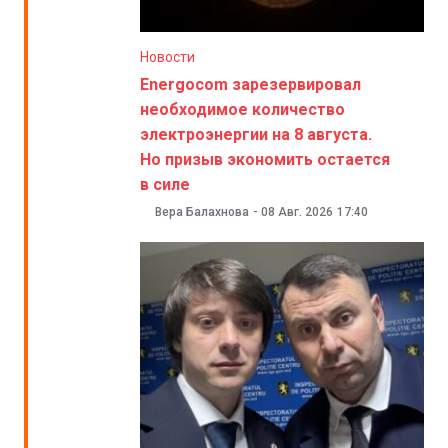
Новости
Energocom зарезервировал
необходимое количество
электроэнергии на 8 августа.
Но призыв экономить остается
в силе
Вера Балахнова
-
08 Авг. 2026
17:40