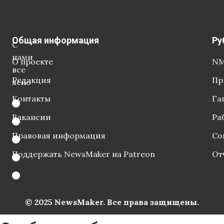
Общая информация
Ру
С
нами
О проекте
NM
все
Редакция
Пр
ясно
Контакты
Га
Вакансии
Ра
Правовая информация
Со
Поддержать NewsMaker на Patreon
От
© 2025 NewsMaker. Все права защищены.