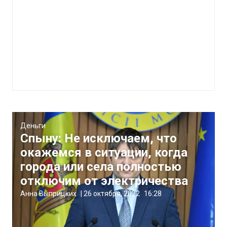
Деньги
Спыну: Не исключаем, что
окажемся в ситуации, когда
города или села полностью
отключим от электричества
Анна Выприцких
|
26 октября, 2022
16:28