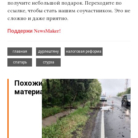
получите небольшой подарок. Переходите по
ссылке, чтобы стать нашим соучастником. Это не
сложно и даже приятно.
Поддержи NewsMaker!
,
,
,
главная
дурлештяну
налоговая реформа
,
спатарь
стурза
Похожие
материалы