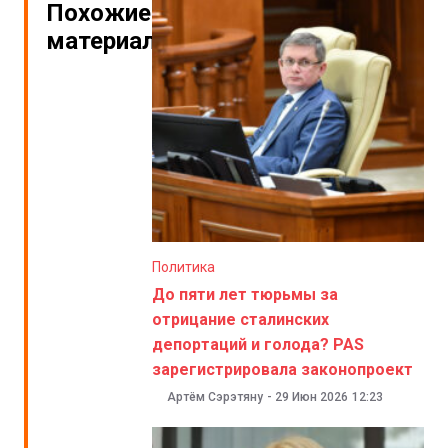
Похожие
материалы
Политика
До пяти лет тюрьмы за
отрицание сталинских
депортаций и голода? PAS
зарегистрировала законопроект
Артём Сэрэтяну
-
29 Июн 2026
12:23