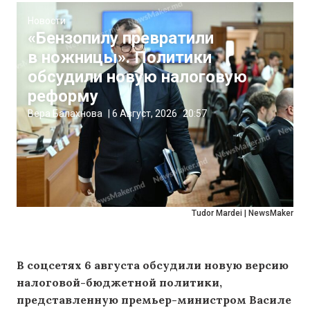
Новости
«Бензопилу превратили
в ножницы». Политики
обсудили новую налоговую
реформу
Вера Балахнова
|
6 Август, 2026
20:57
Tudor Mardei | NewsMaker
В соцсетях 6 августа обсудили новую версию
налоговой-бюджетной политики,
представленную премьер-министром Василе