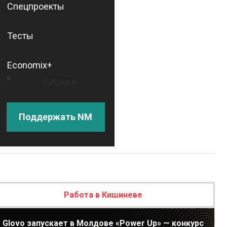
Спецпроекты
Тесты
Economix+
Рубрики
Поддержать NM
Работа в Кишиневе
Glovo запускает в Молдове «Power Up» — конкурс