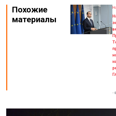
Похожие
Н
Н
материалы
э
в
П
Т
п
н
н
р
Г
-
0