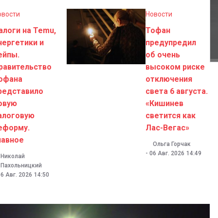
овости
Новости
алоги на Temu,
Тофан
нергетики и
предупредил
ейпы.
об очень
равительство
высоком риске
офана
отключения
редставило
света 6 августа.
овую
«Кишинев
алоговую
светится как
еформу.
Лас-Вегас»
лавное
Ольга Горчак
-
06 Авг. 2026
14:49
Николай
Пахольницкий
6 Авг. 2026
14:50