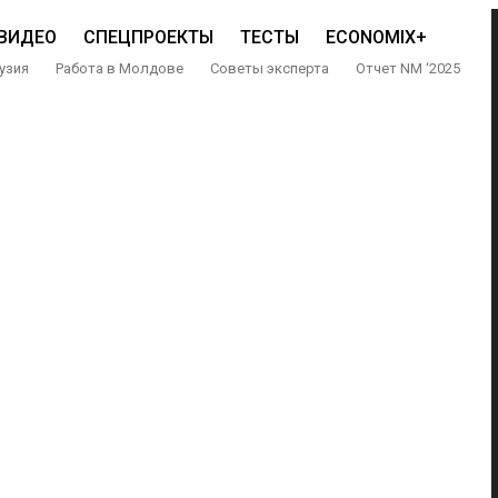
ВИДЕО
СПЕЦПРОЕКТЫ
ТЕСТЫ
ECONOMIX+
узия
Работа в Молдове
Советы эксперта
Отчет NM ‘2025