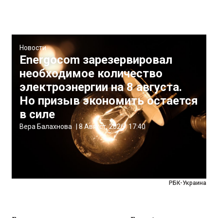
Новости
Energocom зарезервировал
необходимое количество
электроэнергии на 8 августа.
Но призыв экономить остается
в силе
Вера Балахнова
|
8 Август, 2026
17:40
РБК-Украина