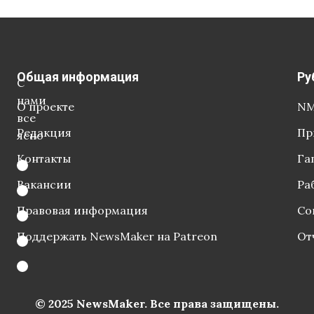
Общая информация
Ру
С
нами
О проекте
NM
все
Редакция
Пр
ясно
Контакты
Га
Вакансии
Ра
Правовая информация
Со
Поддержать NewsMaker на Patreon
От
© 2025 NewsMaker. Все права защищены.