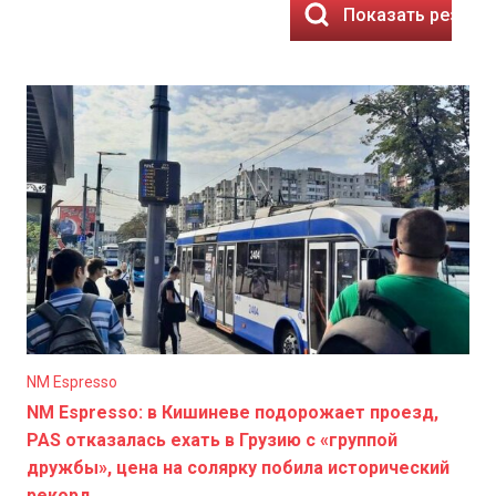
Показать резуль
NM Espresso
NM Espresso: в Кишиневе подорожает проезд,
PAS отказалась ехать в Грузию с «группой
дружбы», цена на солярку побила исторический
рекорд