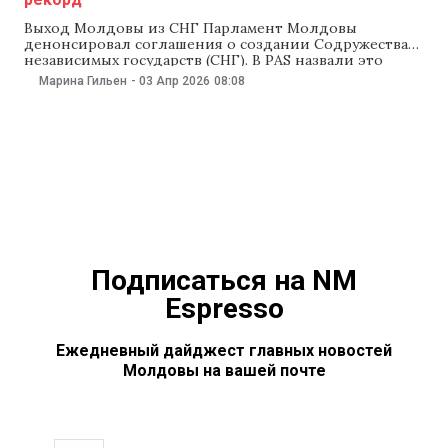
Выход Молдовы из СНГ Парламент Молдовы
денонсировал соглашения о создании Содружества
независимых государств (СНГ). В PAS назвали это
«естественным и неизбежным шагом на пути
Марина Гильен
-
03 Апр 2026
08:08
европейской интеграции». Против выступили
коммунисты, которые обвинили правящую партию в
«предательстве». Лидер ПКРМ Владимир Воронин
заявил, что власти «даже не представляют, что за
этим последует». В
Подписаться на NM
Espresso
Ежедневный дайджест главных новостей
Молдовы на вашей почте