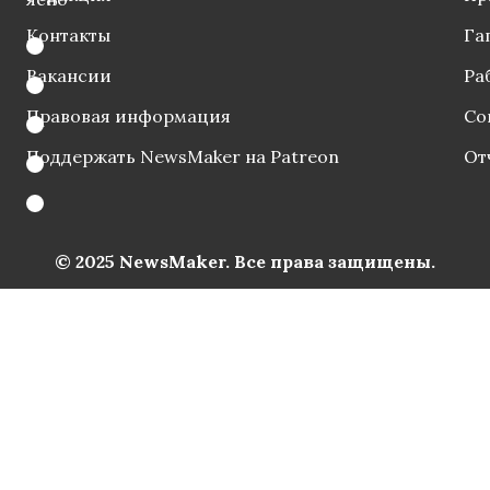
Контакты
Га
Вакансии
Ра
Правовая информация
Со
Поддержать NewsMaker на Patreon
От
© 2025 NewsMaker. Все права защищены.