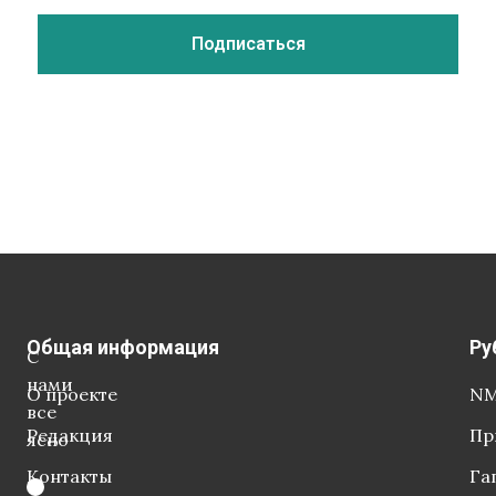
Общая информация
Ру
С
нами
О проекте
NM
все
Редакция
Пр
ясно
Контакты
Га