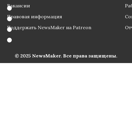
Вакансии
Ра
Правовая информация
Со
Поддержать NewsMaker на Patreon
От
© 2025 NewsMaker. Все права защищены.