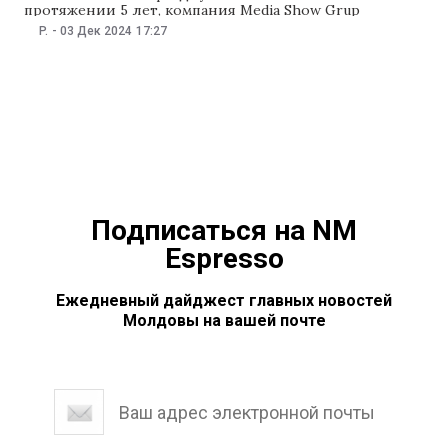
протяжении 5 лет, компания Media Show Grup
совместно с Lupii lui Calancea организовывают
P.
-
03 Дек 2024
17:27
грандиозное зимнее шоу, вдохновляя поклонников
стать добрее и милосерднее в канун новогодних
праздников. Уже ставший традицией концерт
пройдёт в Национальном Дворце ,, Николае Сулак”
Подписаться на NM
Espresso
Ежедневный дайджест главных новостей
Молдовы на вашей почте