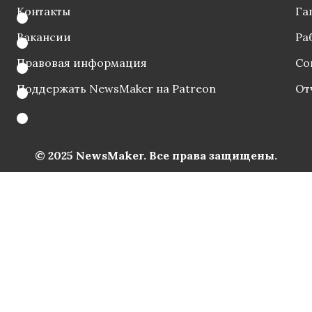
Контакты
Га
Вакансии
Ра
Правовая информация
Со
Поддержать NewsMaker на Patreon
От
© 2025 NewsMaker. Все права защищены.