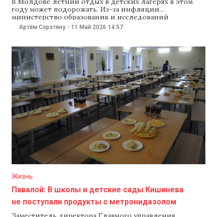
В Молдове летний отдых в детских лагерях в этом
году может подорожать. Из-за инфляции
министерство образования и исследований
предлагает повысить тарифы на путевки в детские
Артём Сэрэтяну
-
11 Май 2026
14:57
лагеря примерно на 4,7%. При этом власти обещают,
что детям из малоимущих и многодетных семей
путевки предоставят бесплатно. Правительство
рассмотрит этот проект на заседании 13
Жизнь
Павалой: В школы и детские сады Кишинева
не поступали продукты с метронидазолом
Заместитель директора Главного управления