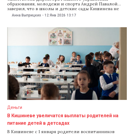
образования, молодежи и спорта Андрей Павалой
заверил, что в школы и детские сады Кишинева не
поступали куриные яйца и мясо с метронидазолом.
Анна Выприцких
-
12 Янв 2026
13:17
Об этом он сообщил на заседании муниципальных
служб 12 января. В свою очередь мэр города Ион
Чебан поручил провести дополнительные проверки
во всех учебных
Деньги
В Кишиневе увеличатся выплаты родителей на
питание детей в детсадах
В Кишиневе с 1 января родители воспитанников