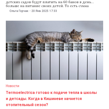
детских садов будут платить на 60 банов в день
больше на питание своих детей. То есть сумма
родительских взносов вырастет до 13,90 лея в день.
Ольга Горчак
-
20 Янв 2025
17:33
Как сказал на заседании муниципальных служб 20
января заместитель начальника Генуправления
образования, молодежи и спорта Кишинева Андрей
Павалой,
Новости
Termoelectrica готово к подаче тепла в школы
и детсады. Когда в Кишиневе начнется
отопительный сезон?