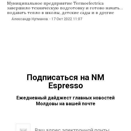
Муниципальное предприятие Termoelectrica
завершило техническую подготовку и готово начать
подавать тепло в школы, детские сады и в другие
учреждения первостепенной значимости. Об этом 17
Александр Нугманов
-
17 Окт 2022
11:07
октября рассказал исполняющий обязанности
директора Termoelectrica Василе Леу на оперативном
заседании служб мэрии Кишинева. По его словам,
несмотря на то, что в ближайшие несколько дней
днем
Подписаться на NM
Espresso
Ежедневный дайджест главных новостей
Молдовы на вашей почте