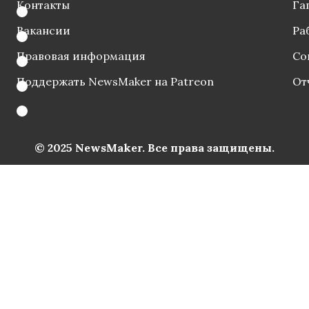
Контакты
Га
Вакансии
Ра
Правовая информация
Со
Поддержать NewsMaker на Patreon
От
© 2025 NewsMaker. Все права защищены.