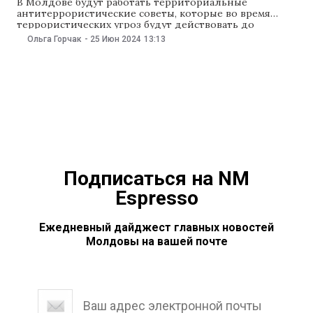
В Молдове будут работать территориальные
антитеррористические советы, которые во время
террористических угроз будут действовать до
прибытия сил Антитеррористического оперативного
Ольга Горчак
-
25 Июн 2024
13:13
командования, возглавляемого Службой информации
и безопасности (СИБ). Ожидается, что в случае
террористической угрозы эти советы будут
заниматься переговорами с террористами,
подготовкой ответных мер, эвакуацией населения,
розыском и задержанием подозреваемых. Советы
будут
Подписаться на NM
Espresso
Ежедневный дайджест главных новостей
Молдовы на вашей почте