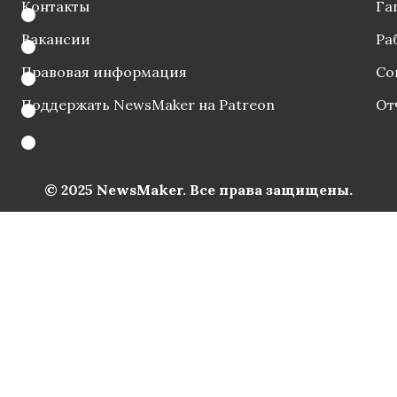
Контакты
Га
Вакансии
Ра
Правовая информация
Со
Поддержать NewsMaker на Patreon
От
© 2025 NewsMaker. Все права защищены.