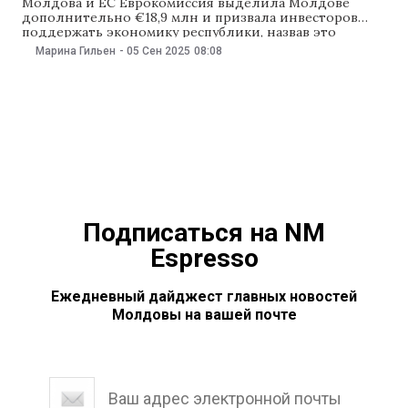
Молдова и ЕС Еврокомиссия выделила Молдове
дополнительно €18,9 млн и призвала инвесторов
поддержать экономику республики, назвав это
«инвестициями в европейскую интеграцию». Эти
Марина Гильен
-
05 Сен 2025
08:08
средства — дополнение к €270 млн, выделенным в
этом году в рамках трехлетней программы кредитов и
грантов от ЕС с общим бюджетом €1,9 млрд. А
председатель Евросовета Антониу
Подписаться на NM
Espresso
Ежедневный дайджест главных новостей
Молдовы на вашей почте