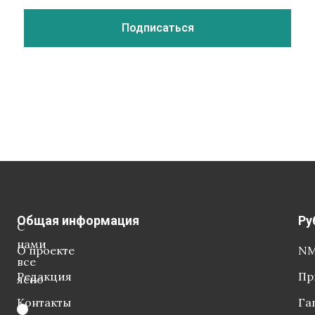
Общая информация
Ру
С
нами
О проекте
NM
все
Редакция
Пр
ясно
Контакты
Га