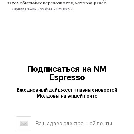
автомобильных перевозчиков, которая ранее
объявила о протесте. В эфире передачи Secretele
Кирилл Сажин
-
22 Фев 2024
08:55
Puterii на телеканале Jurnal TV Андрей Спыну
обратился к водителям и предупредил, что власти и
Национальное агентство автомобильного транспорта
обеспечат соблюдение закона. «Честно говоря, я до
сих
Подписаться на NM
Espresso
Ежедневный дайджест главных новостей
Молдовы на вашей почте