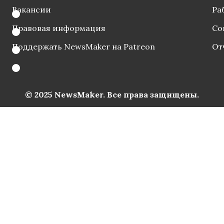
Вакансии
Ра
Правовая информация
Со
Поддержать NewsMaker на Patreon
От
© 2025 NewsMaker. Все права защищены.