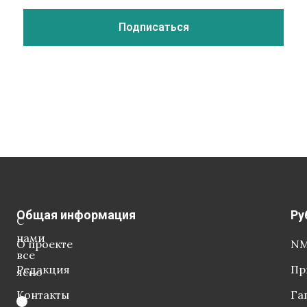
Общая информация
Ру
С
нами
О проекте
NM
все
Редакция
Пр
ясно
Контакты
Га