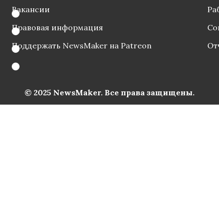
Вакансии
Ра
Правовая информация
Со
Поддержать NewsMaker на Patreon
От
© 2025 NewsMaker. Все права защищены.