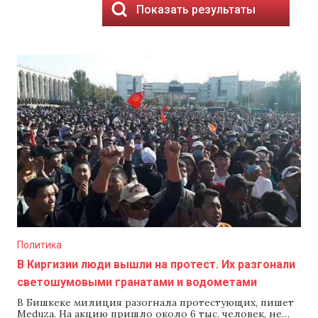
Показать результаты
Политика
В Киргизии люди вышли на протест. Их разгонали
светошумовыми гранатами и водометами
В Бишкеке милиция разогнала протестующих, пишет
Meduza. На акцию пришло около 6 тыс. человек, не