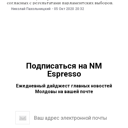
согласных с результатами парламентских выборов.
Акция началась днем 5 октября. Ее поддержали 11
Николай Пахольницкий
-
05 Окт 2020
20:32
партий, не прошедших в парламент Киргизии.
Сначала силовики не предпринимали никаких
действий. Однако, когда протестующие двинулись к
зданию правительства и попытались проникнуть
Подписаться на NM
Espresso
Ежедневный дайджест главных новостей
Молдовы на вашей почте