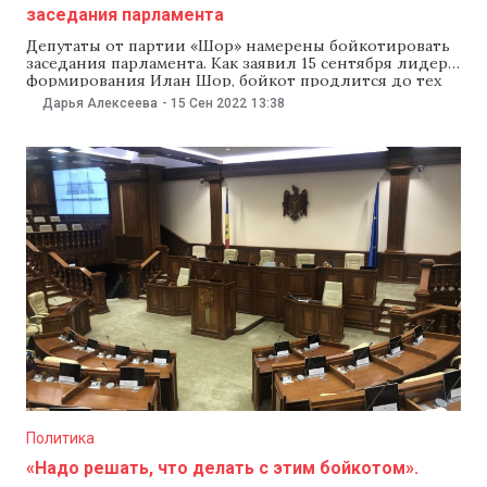
заседания парламента
Депутаты от партии «Шор» намерены бойкотировать
заседания парламента. Как заявил 15 сентября лидер
формирования Илан Шор, бойкот продлится до тех
пор, пока «в стране не останется политических
Дарья Алексеева
-
15 Сен 2022
13:38
заключенных». Шор также заявил, что парламент
«больше не выражает воли граждан», а все
госструктуры захвачены «режимом PAS и Майи Санду».
«Моя коллега, депутат
Политика
«Надо решать, что делать с этим бойкотом».