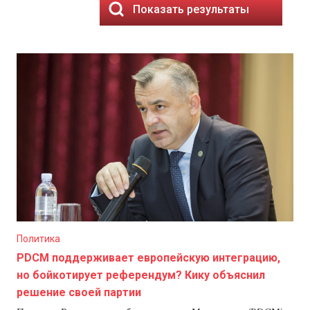
Показать результаты
Политика
PDCM поддерживает европейскую интеграцию,
но бойкотирует референдум? Кику объяснил
решение своей партии