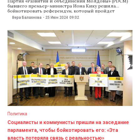
Партия «Развития и объединения Молдовы» (PDCM)
бывшего премьер-министра Иона Кику решила
бойкотировать референдум, который пройдет
одновременно с президентскими выборами осенью
Вера Балахнова
-
25 Июн 2024
09:02
2024 года, несмотря на то, что ранее формирование
заявило о поддержке европейской интеграции
Молдовы и подписало пакт «За Европу». Сам экс-
премьер при этом утверждает, что никакого
противоречия в этом нет.
Политика
Социалисты и коммунисты пришли на заседание
парламента, чтобы бойкотировать его: «Эта
власть потеряла связь с реальностью»