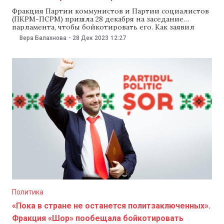
Фракция Партии коммунистов и Партии социалистов
(ПКРМ-ПСРМ) пришла 28 декабря на заседание
парламента, чтобы бойкотировать его. Как заявил
глава фракции Влад Батрынча, оппозиция выступает
Вера Балахнова
-
28 Дек 2023
12:27
против большинства инициатив правящей партии
«Действие и солидарность» (PAS). По словам
Батрынчи, его фракция выступает против
приватизации госпредприятий, поглощения
Госуниверситетом Молдовы (USM) Университета
физкультуры и слияния
Политика
«Пока в стране не останется политзаключенных».
Фракция «Шор» пообещала бойкотировать