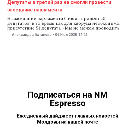
Депутаты в третий раз не смогли провести
заседание парламента
На заседание парламента 6 июля пришли 50
депутатов, в то время как для кворума необходимо
присутствие 51 депутата. «Мы не можем проводить
заседание с 50 депутатами. В среду будет заседание
Александра Батанова
-
06 Июл 2020
14:26
постоянного бюро парламента. Надо решать, что
делать с этим бойкотом», — заявила спикер
парламента Зинаида Гречаная и констатировала
отсутствие кворума
Подписаться на NM
Espresso
Ежедневный дайджест главных новостей
Молдовы на вашей почте