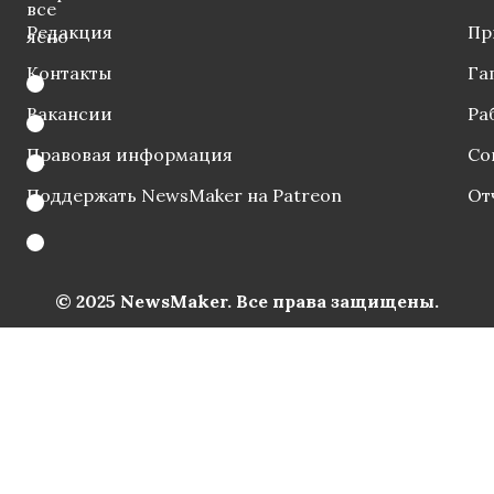
все
Редакция
Пр
ясно
Контакты
Га
Вакансии
Ра
Правовая информация
Со
Поддержать NewsMaker на Patreon
От
© 2025 NewsMaker. Все права защищены.