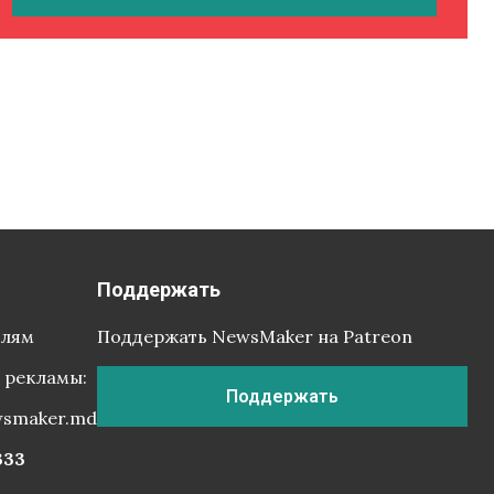
Поддержать
елям
Поддержать NewsMaker на Patreon
 рекламы:
Поддержать
wsmaker.md
333