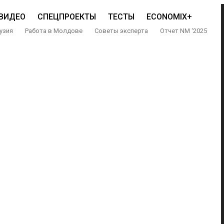
ВИДЕО
СПЕЦПРОЕКТЫ
ТЕСТЫ
ECONOMIX+
узия
Работа в Молдове
Советы эксперта
Отчет NM ‘2025