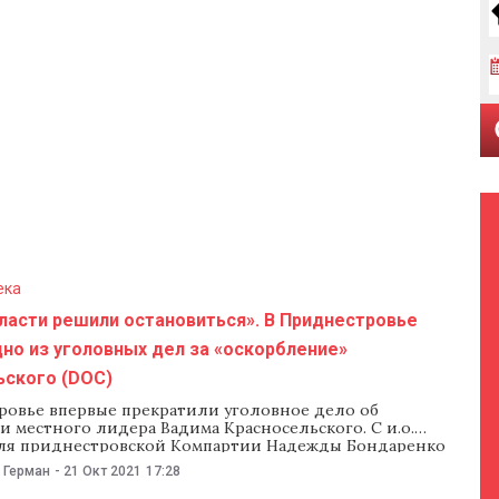
ека
ласти решили остановиться». В Приднестровье
но из уголовных дел за «оскорбление»
ьского (DOC)
ровье впервые прекратили уголовное дело об
 местного лидера Вадима Красносельского. С и.о.
ля приднестровской Компартии Надежды Бондаренко
бвинения: следствие решило, что в Приднестровье нет
 Герман
-
21 Окт 2021
17:28
специалистов, способных провести повторную экспертизу