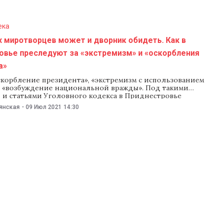
ека
 миротворцев может и дворник обидеть. Как в
овье преследуют за «экстремизм» и «оскорбления
а»
скорбление президента», «экстремизм с использованием
, «возбуждение национальной вражды». Под такими
 и статьями Уголовного кодекса в Приднестровье
несколько лет нарушают права человека. Преследованию
янская
-
09 Июл 2021
14:30
одвергаются не только оппозиционные активисты и
но и молодые журналисты, комики и даже дворники.
нно-правовой центр «Априори» из Тирасполя
л подробный