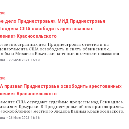
н 30 июля в
ека
ее дело Приднестровья». МИД Приднестровья
 Госдепа США освободить арестованных
бление» Красносельского
стве иностранных дел Приднестровья ответили на
департамента США освободить и снять обвинения с
орбы и Михаила Ермураки, которые получили наказания
ление» местного лидера Вадима Красносельского. В МИДе
ова
-
27 Июл 2021
16:19
ициально подтвердили, что судебные решения по этим
 уже вынесены, но назвали это «внутренним делом
вья». МИД
ека
А призвал Приднестровье освободить арестованных
бление» Красносельского
таменте США осуждают судебные процессы над Геннадием
ихаилом Ермураки. В Приднестровье обоих приговорили
а «оскорбление» местного лидера Вадима Красносельского.
ние опубликовало Бюро демократии, прав человека и
ова
-
26 Июл 2021
16:16
ящее в состав Госдепа. «Выражение мнения — это не
е», — говорится в заявлении бюро Госдепа США,