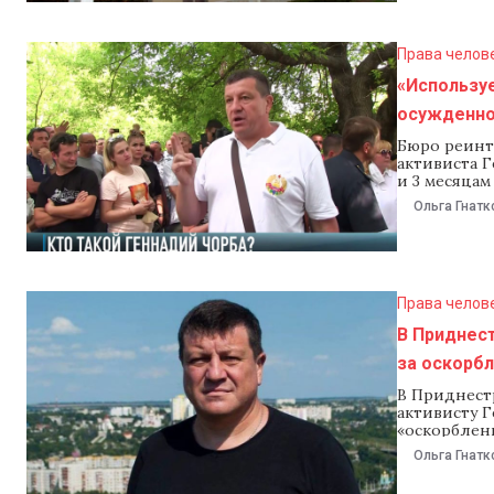
Права челов
«Используе
осужденно
Бюро реинт
активиста Г
и 3 месяцам
приднестро
Ольга Гнатк
подчеркнули
правоохран
Молдовы. К
Права челов
В Приднест
за оскорб
В Приднест
активисту Г
«оскорблен
«экстремизм
Ольга Гнатк
тюремного 
июля. Как 