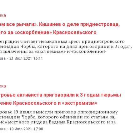
ека
м все рычаги». Кишинев о деле приднестровца,
го за «оскорбление» Красносельского
еграции считает незаконным арест приднестровского
еннадия Чорбы, которого на днях приговорили к 3 годам
 заключения за «экстремизм» и «оскорбление»
вского лидера Вадима Красносельского. В Бюро
ова
-
21 Июл 2021
16:11
, что уже обратились по этому делу в
ительные органы и к международным партнерам
ишинев обещает, что использует «все
ека
ровье активиста приговорили к 3 годам тюрьмы
ление Красносельского и «экстремизм»
ровье 19 июля вынесли приговор оппозиционному
еннадию Чорбе, которого обвиняли по статьям за
ие» местного лидера Вадима Красносельского и за
». Как стало известно NM, ему дали 3 года и 3 месяца
ова
-
19 Июл 2021
17:08
срока. Приговор вынес Рыбницкий суд на заседании 19
рассказала NM жена обвиняемого Людмила