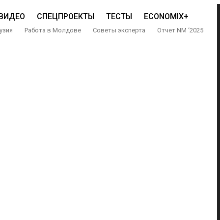
ВИДЕО
СПЕЦПРОЕКТЫ
ТЕСТЫ
ECONOMIX+
узия
Работа в Молдове
Советы эксперта
Отчет NM ‘2025