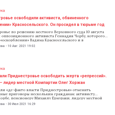
ека
тровье освободили активиста, обвиненного
ении» Красносельского. Он просидел в тюрьме год
овье по решению местного Верховного суда 10 августа
 оппозиционного активиста Геннадия Чорбу, которого
 «оскорблении» Вадима Красносельского и в
е». Как рассказал NM сам Чорба, ему заменили реальный
ова
-
10 Авг. 2021
19:02
 и 3 месяца на условный. К этому моменту он уже просидел
д. Заседание Верховного
ека
али Приднестровье освободить жертв «репрессий».
 — лидер местной Компартии Олег Хоржан
ли «де-факто власти Приднестровья» отменить
ные приговоры нескольким гражданам: активисту
орбе, пенсионеру Михаилу Ермураки, лидеру местной
ческой партии Олегу Хоржану, пенсионеру Сергею
ова
-
30 Июл 2021
16:29
 жителю Каменского района Андрею Глижину. В
 опубликованном 30 июля Посольством США в Молдове,
 им приговоры называются «репрессиями». Призыв