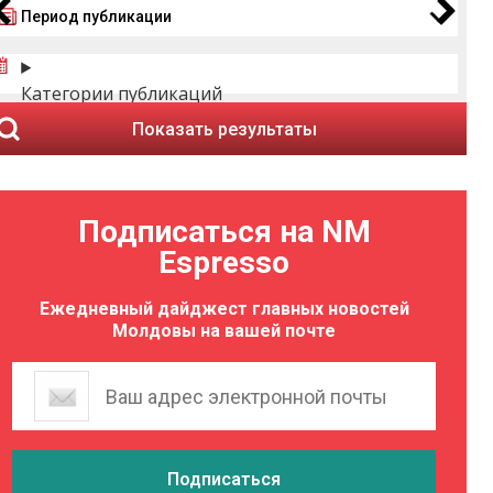
Период публикации
Категории публикаций
Показать результаты
Подписаться на NM
Espresso
Ежедневный дайджест главных новостей
Молдовы на вашей почте