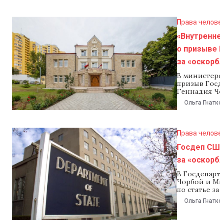
опубликова
Права челов
«Внутренн
о призыве
за «оскор
В министер
призыв Гос
Геннадия Ч
за «оскорб
Ольга Гнатк
впервые оф
двум делам
Приднестро
Права челов
Госдеп СШ
за «оскор
В Госдепар
Чорбой и М
по статье з
Это заявле
Ольга Гнатк
труда, вход
преступлени