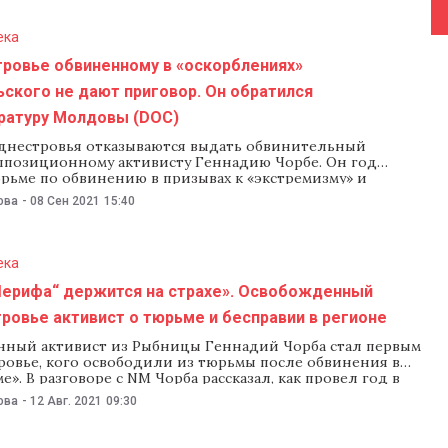
 что прямое оскорбление вообще было. Тем временем в
вских тюрьмах по-прежнему сидят люди,
ека
тровье обвиненному в «оскорблениях»
ского не дают приговор. Он обратился
уратуру Молдовы (DOC)
днестровья отказываются выдать обвинительный
ппозиционному активисту Геннадию Чорбе. Он год
рьме по обвинению в призывах к «экстремизму» и
ях» местного лидера Вадима Красносельского, после чего
ова
-
08 Сен 2021
15:40
ли реальный срок на условный. Единственный документ,
у выдали — справка об освобождении. Власти объясняют
ностью». Чорба уже
ека
Шерифа“ держится на страхе». Освобожденный
ровье активист о тюрьме и бесправии в регионе
ный активист из Рыбницы Геннадий Чорба стал первым
ровье, кого освободили из тюрьмы после обвинения в
е». В разговоре с NM Чорба рассказал, как провел год в
вских тюрьмах, как был лишен возможности защищать
ова
-
12 Авг. 2021
09:30
 и почему замена реального срока на условный, на которую
шли