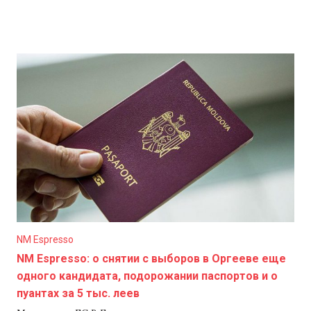
NM Espresso
NM Espresso: о снятии с выборов в Оргееве еще
одного кандидата, подорожании паспортов и о
пуантах за 5 тыс. леев