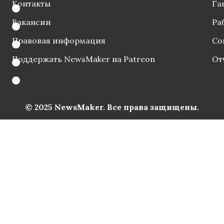
Контакты
Га
Вакансии
Ра
Правовая информация
Со
Поддержать NewsMaker на Patreon
От
© 2025 NewsMaker. Все права защищены.