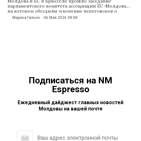
Молдова и ЕС В Брюсселе прошло заседание
парламентского комитета ассоциации ЕС-Молдова,
на котором обсудили ускорение переговоров о
вступлении Молдовы в Евросоюз. Евродепутат
Марина Гильен
-
06 Май 2026
08:08
Зигфрид Мурешан заявил, что цель — открыть
переговоры по первому кластеру «до конца июня», а
по остальным — «до конца года». Тем временем в
Копенгагене прошла встреча спикеров
Подписаться на NM
Espresso
Ежедневный дайджест главных новостей
Молдовы на вашей почте