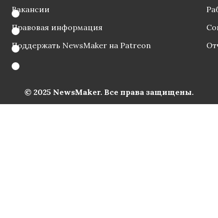
Вакансии
Ра
Правовая информация
Со
Поддержать NewsMaker на Patreon
От
© 2025 NewsMaker. Все права защищены.