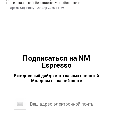
национальной безопасности, обороне и
общественному порядку 29 апреля единогласно
Артём Сэрэтяну
-
29 Апр 2026
18:29
поддержала инициативу «Нашей партии». Проект
рассмотрят на пленарном заседании парламента.
Авторы инициативы считают, что проблема
домашнего насилия в стране остается острой. В 2025
году зарегистрировали более 20
Подписаться на NM
Espresso
Ежедневный дайджест главных новостей
Молдовы на вашей почте