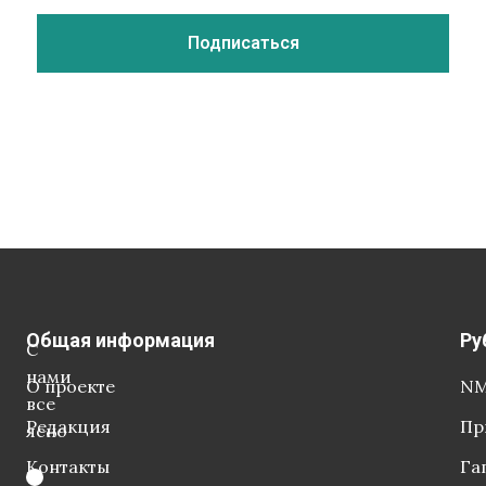
Общая информация
Ру
С
нами
О проекте
NM
все
Редакция
Пр
ясно
Контакты
Га