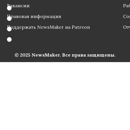
Вакансии
Ра
Правовая информация
Со
Поддержать NewsMaker на Patreon
От
© 2025 NewsMaker. Все права защищены.