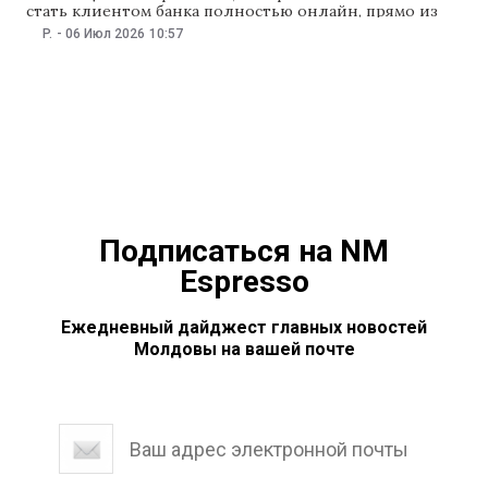
стать клиентом банка полностью онлайн, прямо из
приложения MyEnergBank, причем всего за пару
P.
-
06 Июл 2026
10:57
минут. Теперь, чтобы стать клиентом Energbank, не
нужно посещать банк, записываться заранее или
тратить время в отделении. Открыть счёт полностью
онлайн можно всего за несколько минут –
Подписаться на NM
Espresso
Ежедневный дайджест главных новостей
Молдовы на вашей почте