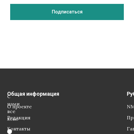
Общая информация
Ру
С
нами
О проекте
NM
все
Редакция
Пр
ясно
Контакты
Га