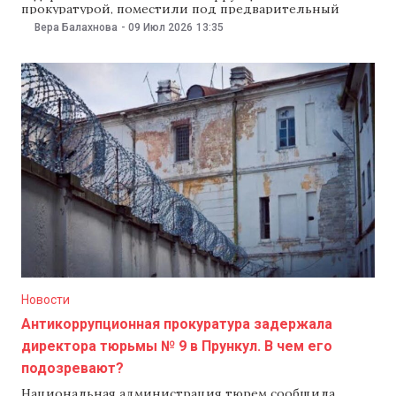
прокуратурой, поместили под предварительный
арест на 30 суток. Суд поддержал запрос прокуроров,
Вера Балахнова
-
09 Июл 2026
13:35
распорядившись отправить подозреваемого в
изолятор Наццентра борьбы с коррупцией. Судья
по делу сообщил, что директору тюрьмы предъявили
обвинения в коррупции, насилии и домогательствах.
«Суд удовлетворяет запрос прокуроров —
подозреваемого поместить под
Новости
Антикоррупционная прокуратура задержала
директора тюрьмы № 9 в Прункул. В чем его
подозревают?
Национальная администрация тюрем сообщила