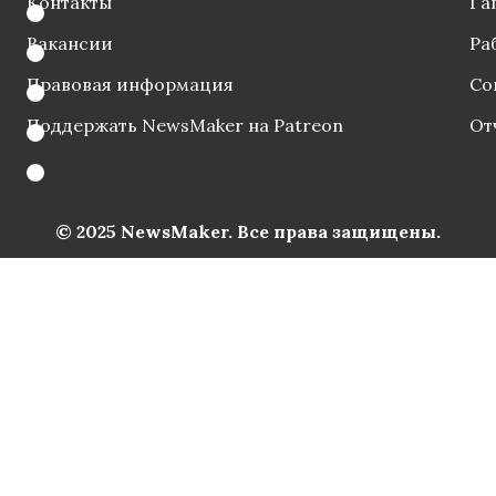
Контакты
Га
Вакансии
Ра
Правовая информация
Со
Поддержать NewsMaker на Patreon
От
© 2025 NewsMaker. Все права защищены.