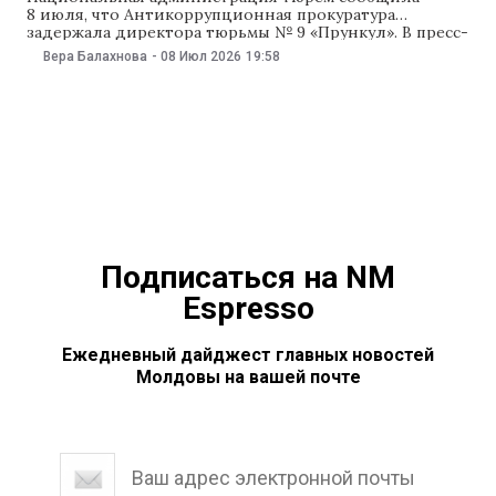
8 июля, что Антикоррупционная прокуратура
задержала директора тюрьмы № 9 «Прункул». В пресс-
службе прокуратуры NM уточнили, что чиновника
Вера Балахнова
-
08 Июл 2026
19:58
подозревают в коррупции и прокуроры будут
ходатайствовать о его предварительном аресте
на 30 дней. ОБНОВЛЕНО 9 июля директора тюрьмы №
9 «Прункул» Эдуарда Тимофея поместили под
предварительный арест на 30 суток. Судья по делу
сообщил, что Тимофею предъявили
Подписаться на NM
Espresso
Ежедневный дайджест главных новостей
Молдовы на вашей почте