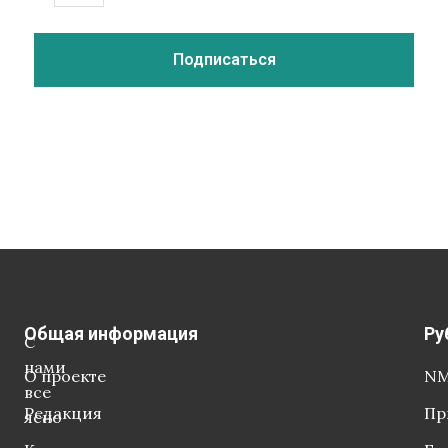
Общая информация
Ру
С
нами
О проекте
NM
все
Редакция
Пр
ясно