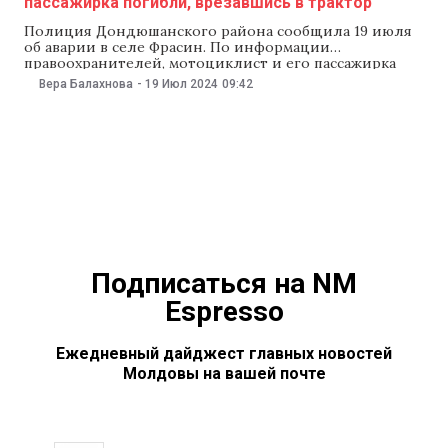
пассажирка погибли, врезавшись в трактор
Полиция Дондюшанского района сообщила 19 июля
об аварии в селе Фрасин. По информации
правоохранителей, мотоциклист и его пассажирка
врезались в трактор. Оба погибли на месте. В
Вера Балахнова
-
19 Июл 2024
09:42
полиции рассказали, что авария произошла ночью 18
июля. По предварительной информации, 38-летний
мужчина ехал на мотоцикле с 21-летней девушкой и
врезался в трактор с
Подписаться на NM
Espresso
Ежедневный дайджест главных новостей
Молдовы на вашей почте