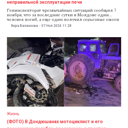
неправильной эксплуатации печи
Генинспекторат чрезвычайных ситуаций сообщил 7
ноября, что за последние сутки в Молдове один
человек погиб, а еще один получил серьезные ожоги
из-за нарушения правил противопожарной
Вера Балахнова
-
07 Ноя 2024
11:28
безопасности во время эксплуатации печи. Известно,
что погиб житель Калараша, а в Дондюшанском
районе женщина получила ожоги II-III степени. По
информации спасателей, первый инцидент
зафиксировали
Жизнь
(ФОТО) В Дондюшанах мотоциклист и его