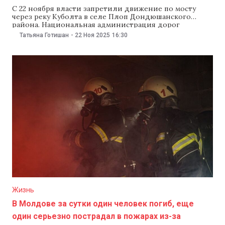
С 22 ноября власти запретили движение по мосту
через реку Куболта в селе Плоп Дондюшанского
района. Национальная администрация дорог
сообщила, что мэрия начала очищать русло, и это
Татьяна Готишан
-
22 Ноя 2025
16:30
ослабило опорную конструкцию моста. Поэтому
ведомство потребовало срочно его закрыть . «На
участке дороги G12 G11 – Плопь – Хородиште –
Телешеука –
Жизнь
В Молдове за сутки один человек погиб, еще
один серьезно пострадал в пожарах из-за