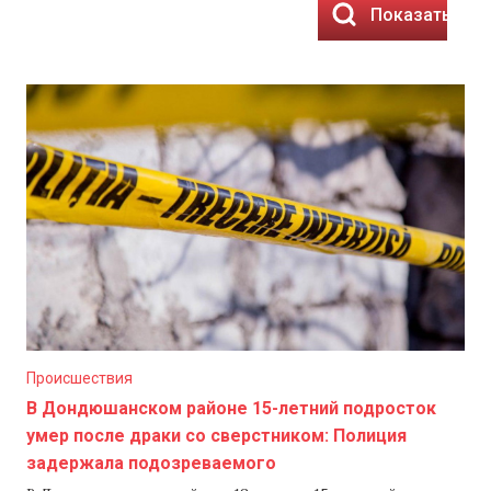
Показать рез
Происшествия
В Дондюшанском районе 15-летний подросток
умер после драки со сверстником: Полиция
задержала подозреваемого