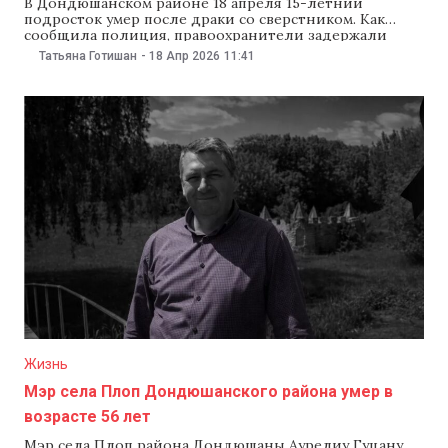
В Дондюшанском районе 18 апреля 15-летний
подросток умер после драки со сверстником. Как
сообщила полиция, правоохранители задержали
подозреваемого и возбудили уголовное дело. По
Татьяна Готишан
-
18 Апр 2026
11:41
данным полиции, двое подростков 15 и 16 лет
находились в заброшенном здании и употребляли
алкоголь. Затем между ними произошел конфликт,
который перерос в драку. Во время драки
Жизнь
Мэр села Плоп Дондюшанского района умер в
возрасте 56 лет
Мэр села Плоп района Дондюшаны Аурелиу Гуцану