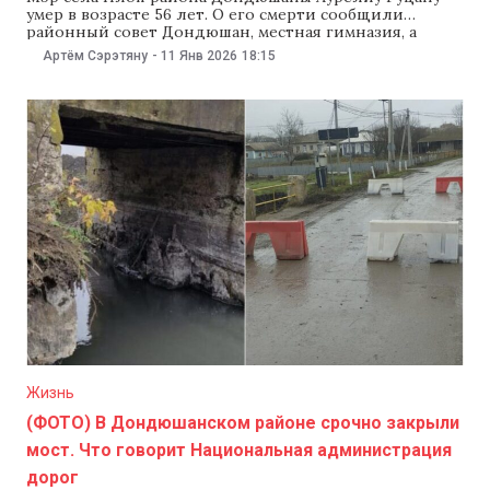
умер в возрасте 56 лет. О его смерти сообщили
районный совет Дондюшан, местная гимназия, а
также территориальная организация партии
Артём Сэрэтяну
-
11 Янв 2026
18:15
«Действие и солидарность» (PAS) в районе.
«Районный совет Дондюшан выражает искренние
соболезнования семье, родным, коллегам и всем, кто
знал господина Аурелиу Гуцану. Он останется
Жизнь
(ФОТО) В Дондюшанском районе срочно закрыли
мост. Что говорит Национальная администрация
дорог