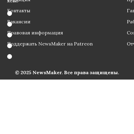
ясно
Контакты
Га
Вакансии
Ра
Правовая информация
Со
Поддержать NewsMaker на Patreon
От
© 2025 NewsMaker. Все права защищены.