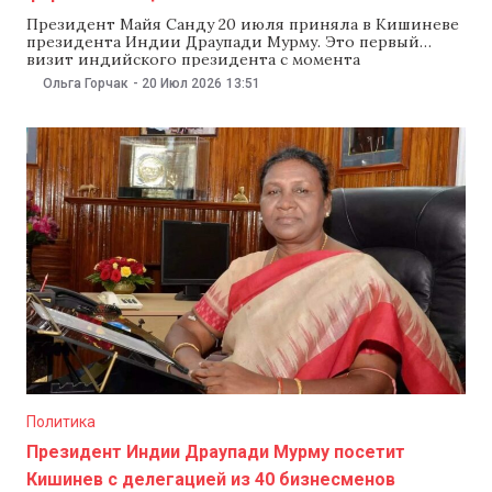
Президент Майя Санду 20 июля приняла в Кишиневе
президента Индии Драупади Мурму. Это первый
визит индийского президента с момента
установления дипломатических отношений
Ольга Горчак
-
20 Июл 2026
13:51
Молдовы с Индией в 1992 году. Как сказала Санду, тот
факт, что этот визит проходит именно сейчас,
«многое говорит о современной Молдове: стране,
которую мир видит и уважает».
Политика
Президент Индии Драупади Мурму посетит
Кишинев с делегацией из 40 бизнесменов