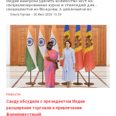
Индия намерена удвоить количество мест на
специализированных курсах и стипендий для
специалистов из Молдовы. А дипломатов из
республики приглашают принять участие в курсах,
Ольга Горчак
-
20 Июл 2026
15:33
посвященных искусственному интеллекту и
кибердипломатии. Об этом сообщила 20 июля
прибывшая в Молдову с визитом президент Индии
Драупади Мурму. После встречи с президентом Майей
Санду президент Индии сказала,
Новости
Санду обсудила с президентом Индии
расширение торговли и привлечение
фарминвестиций