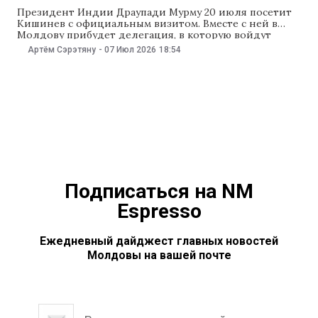
Президент Индии Драупади Мурму 20 июля посетит
Кишинев с официальным визитом. Вместе с ней в
Молдову прибудет делегация, в которую войдут
около 40 представителей индийского бизнеса. Об
Артём Сэрэтяну
-
07 Июл 2026
18:54
этом сообщило Агентство инвестиций. В рамках
визита организаторы проведут бизнес-форум. Цель
мероприятия — развитие экономического
сотрудничества между двумя странами, продвижение
торговых и инвестиционных
Подписаться на NM
Espresso
Ежедневный дайджест главных новостей
Молдовы на вашей почте