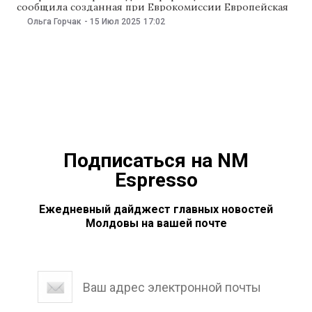
сообщила созданная при Еврокомиссии Европейская
обсерватория цифровых медиа (EDMO). Новый центр
Ольга Горчак
-
15 Июл 2025
17:02
борьбы с дезинформацией в Молдове и Украине
объединит профессионалов разных областей для
выявления и анализа кампаний манипуляции и
дезинформации, особенно дезинформации из
России. FACT также будет осуществлять мониторинг
избирательного
Подписаться на NM
Espresso
Ежедневный дайджест главных новостей
Молдовы на вашей почте