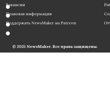
Вакансии
Ра
Правовая информация
Со
Поддержать NewsMaker на Patreon
От
© 2025 NewsMaker. Все права защищены.