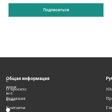
Общая информация
Ру
С
нами
О проекте
NM
все
Редакция
Пр
ясно
Контакты
Га