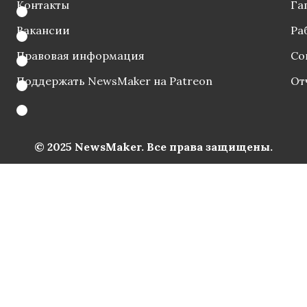
Контакты
Га
Вакансии
Ра
Правовая информация
Со
Поддержать NewsMaker на Patreon
От
© 2025 NewsMaker. Все права защищены.