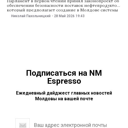
Парламент в первом чтении принял законопроект об
обеспечении безопасности поставок нефтепродуктов,
который предполагает создание в Молдове системы
аварийных запасов топлива для защиты от
Николай Пахольницкий
-
28 Май 2026
19:43
энергокризисов. NM рассказывает, что еще
предусматривает проект, и как формирование
резервов отразится на цене топлива. Что за проект
Законопроект об обеспечении безопасности поставок
нефтепродуктов на заседании 28
Подписаться на NM
Espresso
Ежедневный дайджест главных новостей
Молдовы на вашей почте