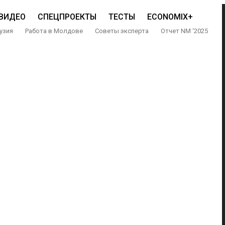
ВИДЕО
СПЕЦПРОЕКТЫ
ТЕСТЫ
ECONOMIX+
узия
Работа в Молдове
Советы эксперта
Отчет NM ‘2025