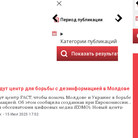
Период публикации
Категории публикаций
Показать результаты
адут центр для борьбы с дезинформацией в Молдове
ут центр FACT, чтобы помочь Молдове и Украине в борьбе
мацией. Об этом сообщила созданная при Еврокомиссии
я обсерватория цифровых медиа (EDMO). Новый центр
езинформацией в Молдове и Украине объединит
к
-
15 Июл 2025
17:02
алов разных областей для выявления и анализа кампаний
и и дезинформации, особенно дезинформации из
CT также будет осуществлять мониторинг избирательного