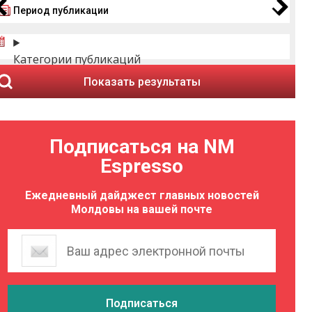
Период публикации
Категории публикаций
Показать результаты
Подписаться на NM
Espresso
Ежедневный дайджест главных новостей
Молдовы на вашей почте