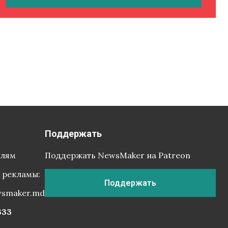
Поддержать
елям
Поддержать NewsMaker на Patreon
 рекламы:
Поддержать
wsmaker.md
333