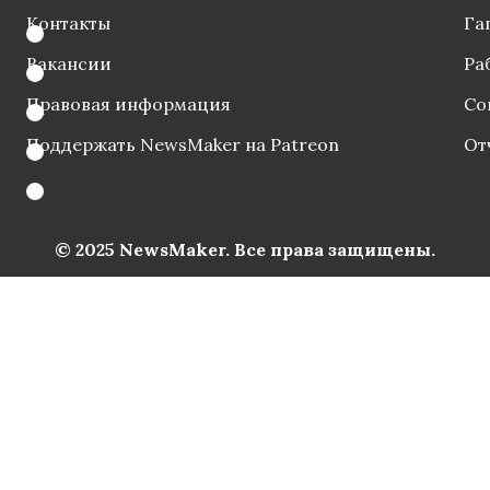
Контакты
Га
Вакансии
Ра
Правовая информация
Со
Поддержать NewsMaker на Patreon
От
© 2025 NewsMaker. Все права защищены.