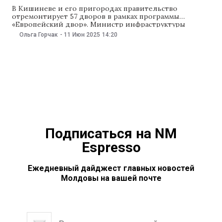
В Кишиневе и его пригородах правительство
отремонтирует 57 дворов в рамках программы
«Европейский двор». Министр инфраструктуры
Владимир Боля 11 июня объявил, дворы каких домов
Ольга Горчак
-
11 Июн 2025
14:20
отобрали для ремонта. Из 502 заявок, поданных
ассоциациями жильцов и инициативными группами
в рамках конкурса, который прошел с 8 апреля по 9
мая, 472 заявки признали
Подписаться на NM
Espresso
Ежедневный дайджест главных новостей
Молдовы на вашей почте