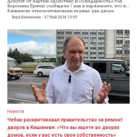
Депутат от партии «Действие и солидарность» PAS
Вероника Бричаг сообщила 7 мая в парламенте, что в
Кишиневе отремонтировали первые два двора,
включенные в программу «Европейский двор». По
Вера Балахнова
-
07 Май 2026
13:59
словам депутата, в ближайшее время в столичном
районе Рышкановка состоится торжественное
открытие обновленных дворов. Оппозиция
встретила объявление Бричаг критикой. Депутат от
Партии социалистов
Новости
Чебан раскритиковал правительство за ремонт
дворов в Кишиневе: «Что вы ищете во дворах
домов, если у вас есть своя собственность»