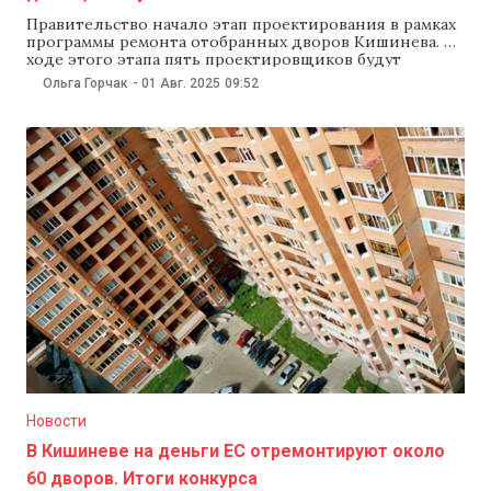
Правительство начало этап проектирования в рамках
программы ремонта отобранных дворов Кишинева. В
ходе этого этапа пять проектировщиков будут
беседовать с жителями домов, чтобы узнать, какими
Ольга Горчак
-
01 Авг. 2025
09:52
именно они хотели бы видеть свои дворы. Тем
временем мэр Кишинева Ион Чебан обвинил власти в
лицемерии, напомнив, что они даже не могут
восстановить Национальную
Новости
В Кишиневе на деньги ЕС отремонтируют около
60 дворов. Итоги конкурса