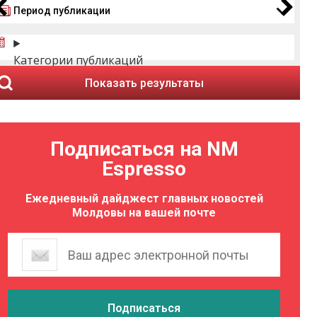
Период публикации
Категории публикаций
Показать результаты
Подписаться на NM
Espresso
Ежедневный дайджест главных новостей
Молдовы на вашей почте