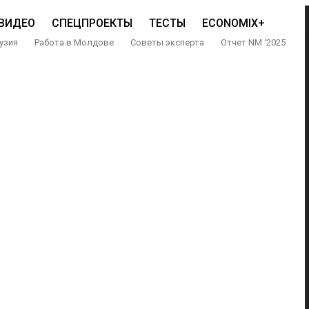
ВИДЕО
СПЕЦПРОЕКТЫ
ТЕСТЫ
ECONOMIX+
узия
Работа в Молдове
Советы эксперта
Отчет NM ‘2025