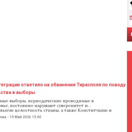
еграции ответило на обвинения Тирасполя по поводу
ства в выборы
емые выборы, периодические проводимые в
вье, постоянно нарушают суверенитет и
льную целостность страны, а также Конституцию и
 законодательство. Так 19 мая в бюро реинтеграции
нова
-
19 Май 2026
15:40
ировали обвинения Тирасполя в адрес молдавских
амерении сорвать выборы лидера региона. В ведомстве
али на интервью министра государственной безопасности