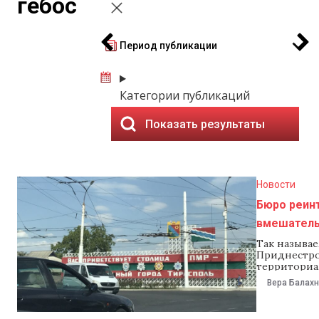
гебос
Период публикации
Категории публикаций
Показать результаты
Новости
Бюро реинт
вмешатель
Так называ
Приднестро
территориа
действующее
Вера Балах
прокоммент
властей в н
отреагиров