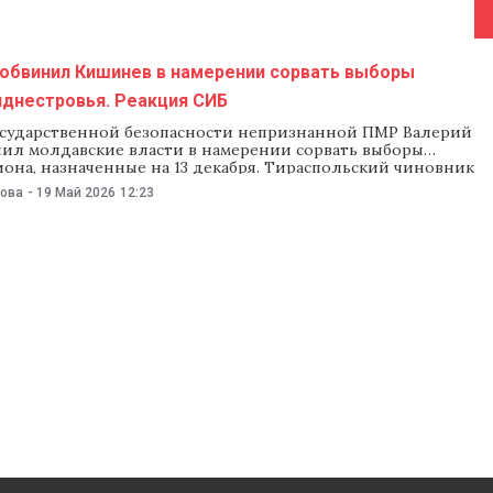
ой ПМР Валерия Гебоса российским
 обвинил Кишинев в намерении сорвать выборы
иднестровья. Реакция СИБ
сударственной безопасности непризнанной ПМР Валерий
нил молдавские власти в намерении сорвать выборы
она, назначенные на 13 декабря. Тираспольский чиновник
8 мая в интервью российским СМИ, что перед выборами
нова
-
19 Май 2026
12:23
«ожидает усиления давления со стороны спецслужб».
ормации и безопасности (СИБ) отвергла обвинения
вав их «спекуляциями, не заслуживающими комментария».
кий министр обвинил молдавские спецслужбы в