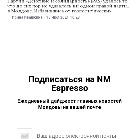
Партии «Действие и солидарность» (PAS) удалось то,
что до сих пор не удавалось ни одной правой партии
в Молдове. Избавившись от геополитических
месседжей, предложив избирателям
Ирина Ивашкина
-
13 Июл 2021
10:28
объединительную повестку и сместившись к
политическому центру, партии удалось охватить
значительную часть умеренного центристского
электората и благодаря этому получить абсолютно
большинство голосов и мандатов в
Подписаться на NM
Espresso
Ежедневный дайджест главных новостей
Молдовы на вашей почте