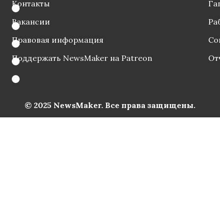
Контакты
Га
Вакансии
Ра
Правовая информация
Со
Поддержать NewsMaker на Patreon
От
© 2025 NewsMaker. Все права защищены.