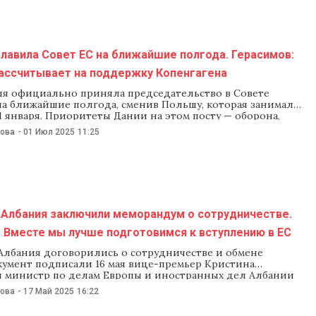
им работать над тем, чтобы к 2030 году наша страна
м ЕС», — заверила Герасимов. Как отметили в парламенте,
 принятая депутатами в конце мандата парламента
лавила Совет ЕС на ближайшие полгода. Герасимов:
ассчитывает на поддержку Копенгагена
ля официально приняла председательство в Совете
на ближайшие полгода, сменив Польшу, которая занимала
 1 января. Приоритеты Дании на этом посту — оборона,
способность, экология, миграция и расширение
нова
-
01 Июл 2025
11:25
 Вице-премьер-министр по евроинтеграции Молдовы
ерасимов уже встретилась в Брюсселе с постоянным
елем Дании при ЕС послом Карстеном Гренбек-Йенсеном,
дежду на поддержку Копенгагена в процессе европейской
 нашей страны.
 Албания заключили меморандум о сотрудничестве.
 Вместе мы лучше подготовимся к вступлению в ЕС
Албания договорились о сотрудничестве и обмене
кумент подписали 16 мая вице-премьер Кристина
и министр по делам Европы и иностранных дел Албании
, которые встретились в Тиране на полях саммита
нова
-
17 Май 2025
16:22
го политического сообщества. «У Молдовы и Албании
е стремление — стать государствами-членами ЕС. В