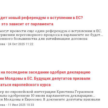
дет новый референдум о вступлении в ЕС?
 это зависит от парламента
могут провести еще один референдум о вступлении в ЕС,
ершении переговорного процесса в парламенте не будет
онного большинства для ратификации договора
ой интеграции страны. Это заявила 23 октября в эфире
нова
-
24 Окт 2025
11:22
 Jurnal TV вице-премьер по вопросам европейской
 Кристина Герасимов. «После переговоров, которые нам
ровести с Европейским союзом, встанет вопрос
мости нового референдума о вступлении. Ответ зависит
 на последнем заседании одобрил декларацию
ии Молдовы в ЕС. Будущих депутатов призвали
аться европейского курса
ер по европейской интеграции Кристина Герасимов
вала одобренную 10 июля парламентом декларацию
ии Молдовы в Евросоюз. В документе депутаты призвали
мников придерживаться европейского курса,
нова
-
11 Июл 2025
10:33
ьство — обеспечить свободные и справедливые выборы.