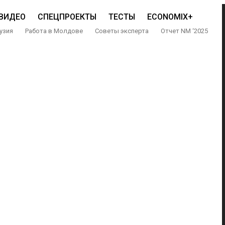
ВИДЕО
СПЕЦПРОЕКТЫ
ТЕСТЫ
ECONOMIX+
узия
Работа в Молдове
Советы эксперта
Отчет NM ‘2025