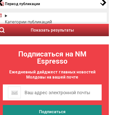
Период публикации
Категории публикаций
Показать результаты
Подписаться на NM
Espresso
Ежедневный дайджест главных новостей
Молдовы на вашей почте