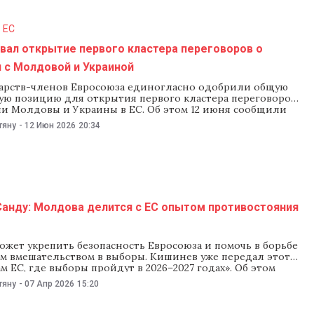
 ЕС
вал открытие первого кластера переговоров о
 с Молдовой и Украиной
ударств-членов Евросоюза единогласно одобрили общую
ую позицию для открытия первого кластера переговоров
ии Молдовы и Украины в ЕС. Об этом 12 июня сообщили
ль Европейского совета Антониу Кошта и глава
тяну
-
12 Июн 2026
20:34
ии Урсула фон дер Ляйен. Формально решение должны
15 июня в Люксембурге в рамках Межправительственной
ии.
Санду: Молдова делится с ЕС опытом противостояния
ожет укрепить безопасность Евросоюза и помочь в борьбе
им вмешательством в выборы. Кишинев уже передал этот
м ЕС, где выборы пройдут в 2026–2027 годах». Об этом
 вице-премьер по евроинтеграции Кристина Герасимов и
тяну
-
07 Апр 2026
15:20
резидента по вопросам национальной безопасности
екриеру в комментарии для Politico. «Вступление