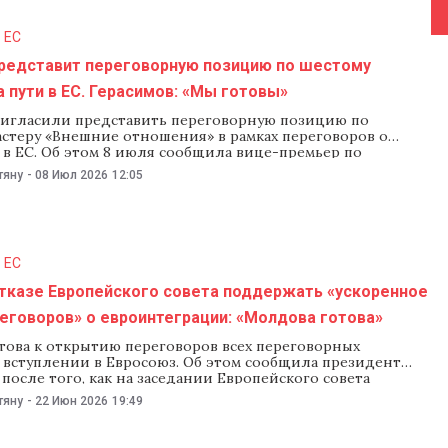
 Кристина Герасимов отметила, что открытие шестого
ереговоров предусматривает приведение политики
аких сферах, как внешняя
 ЕС
редставит переговорную позицию по шестому
а пути в ЕС. Герасимов: «Мы готовы»
игласили представить переговорную позицию по
астеру «Внешние отношения» в рамках переговоров о
 в ЕС. Об этом 8 июля сообщила вице-премьер по
й интеграции Кристина Герасимов. «Мы продолжаем
тяну
-
08 Июл 2026
12:05
перед в переговорном процессе о вступлении в ЕС. При
льстве Ирландии в Совете ЕС Молдову пригласили
ь свою переговорную
 ЕС
отказе Европейского совета поддержать «ускоренное
еговоров» о евроинтеграции: «Молдова готова»
това к открытию переговоров всех переговорных
о вступлении в Евросоюз. Об этом сообщила президент
после того, как на заседании Европейского совета
али «ускоренное» начало переговоров о евроинтеграции
тяну
-
22 Июн 2026
19:49
Украины. Глава Еврокомиссии Урсула фон дер Ляйен и
ль Европейского совета Антониу Кошта вновь
и, что продвижение стран-кандидатов зависит от