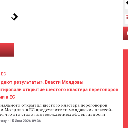
ы
 ЕС
дают результаты». Власти Молдовы
тировали открытие шестого кластера переговоров
ии в ЕС
иального открытия шестого кластера переговоров
ии Молдовы в ЕС представители молдавских властей
и, что это стало подтверждением эффективности
 реформ и очередным шагом на пути евроинтеграции
тяну
-
15 Июл 2026
09:36
полняющая обязанности вице-премьера по европейской