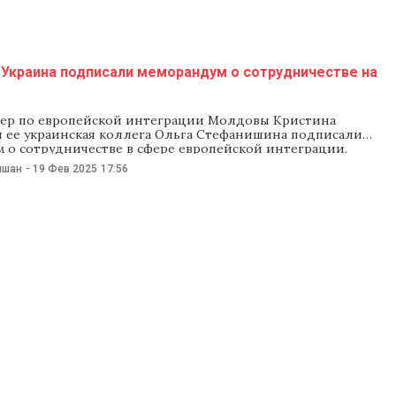
а рада вновь увидеть министра по делам
 Украина подписали меморандум о сотрудничестве на
ер по европейской интеграции Молдовы Кристина
и ее украинская коллега Ольга Стефанишина подписали
 о сотрудничестве в сфере европейской интеграции.
циальных лиц прошла в Варшаве 18 февраля. «Три года
ишан
-
19 Фев 2025
17:56
ва и Украина выбрали путь вступления в ЕС. За такой
ериод нам удалось значительно продвинуться в процессе