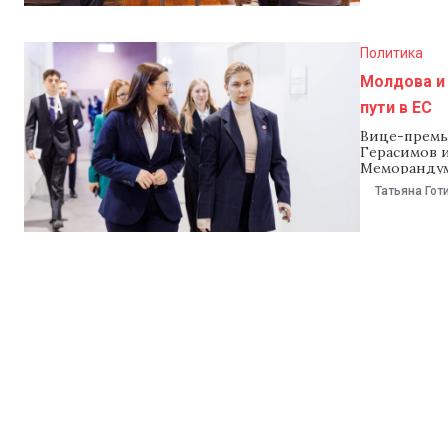
Тиране был
Политика
Молдова и
пути в ЕС
Вице-премь
Герасимов 
Меморандум
Встреча офи
Татьяна Гот
назад Молдо
короткий п