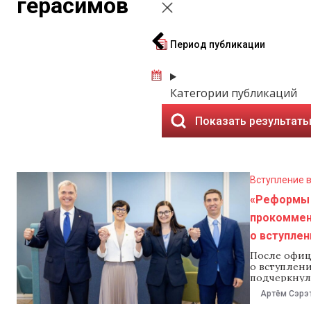
герасимов
Период публикации
Категории публикаций
Показать результат
Вступление в
«Реформы 
прокоммен
о вступлен
После офиц
о вступлен
подчеркнул
проводимых
Артём Сэрэ
страны. Ис