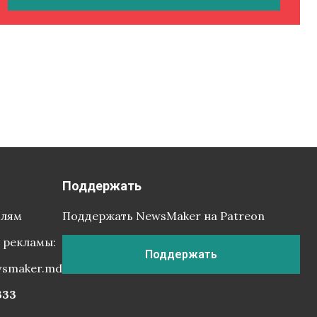
Поддержать
елям
Поддержать NewsMaker на Patreon
 рекламы:
Поддержать
wsmaker.md
333