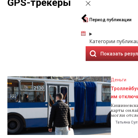
GPS-трекеры
Период публикации
Категории публика
Показать резу
Деньги
Троллейбу
им отключи
Кишиневски
карты онла
могли отсл
общественн
Татьяна Сул
отключили 
произошло, 
электротра