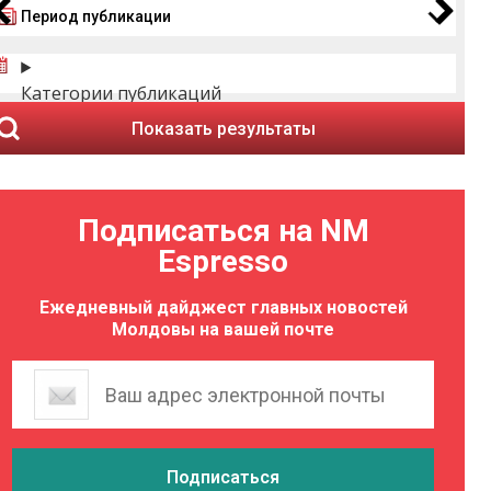
Период публикации
Категории публикаций
Показать результаты
Подписаться на NM
Espresso
Ежедневный дайджест главных новостей
Молдовы на вашей почте