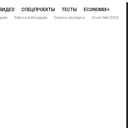
ВИДЕО
СПЕЦПРОЕКТЫ
ТЕСТЫ
ECONOMIX+
узия
Работа в Молдове
Советы эксперта
Отчет NM ‘2025