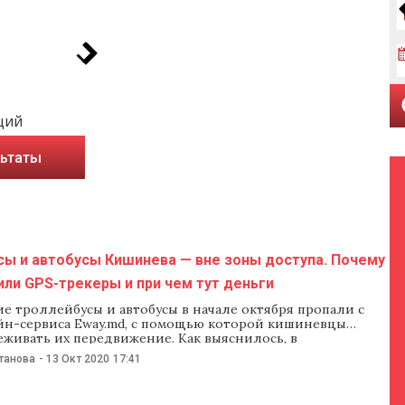
ций
льтаты
сы и автобусы Кишинева — вне зоны доступа. Почему
ли GPS-трекеры и при чем тут деньги
е троллейбусы и автобусы в начале октября пропали с
йн-сервиса Eway.md, с помощью которой кишиневцы
еживать их передвижение. Как выяснилось, в
ом транспорте отключили GPS-трекеры, причем
танова
-
13 Окт 2020
17:41
компании, которые их установили. NM разбирался, что
кто в этом виноват, при чем тут деньги и Управление
нспорта с Автобусным