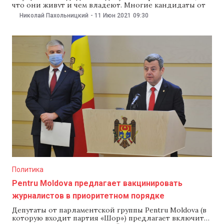
что они живут и чем владеют. Многие кандидаты от
партии «Шор», как оказалось, живут в основном за
Николай Пахольницкий
-
11 Июн 2021
09:30
счет крупных денежных подарков на дни рождения и
кумэтрии, на пожертвования и пособия. При этом
владеют дорогими квартирами, домами
Политика
Pentru Moldova предлагает вакцинировать
журналистов в приоритетном порядке
Депутаты от парламентской группы Pentru Moldova (в
которую входит партия «Шор») предлагает включить