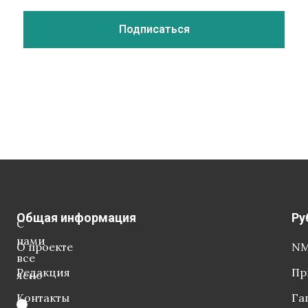
Общая информация
Ру
С
нами
О проекте
NM
все
Редакция
Пр
ясно
Контакты
Га