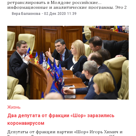
ретранслировать в Молдове российские
информационные и аналитические программы. Это 2
декабря заявил депутат от партии «Шор» Игорь
Вера Балахнова
-
02 Дек 2020
11:39
Химич. Народный избранник отметил, что и
платформа Pentru Moldova выступает за возвращение
аналитических передач и новостей «третьих стран».
При этом, отметим, что ее член, депутат Серджиу
Сырбу
Жизнь
Два депутата от фракции «Шор» заразились
коронавирусом
Депутаты от фракции партии «Шор» Игорь Химич и