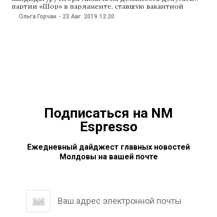
партии «Шор» в парламенте, ставшую вакантной
после ухода Марии Албот. Об этом сообщается на
Ольга Горчак
-
23 Авг. 2019
12:20
сайте партии «Шор». Игорь Химич заявил после
утверждения его мандата в КС, что он «гордится тем,
что стал частью команды партии «Шор» и сможет
Подписаться на NM
Espresso
Ежедневный дайджест главных новостей
Молдовы на вашей почте