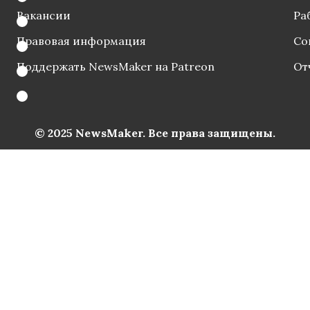
Вакансии
Ра
Правовая информация
Со
Поддержать NewsMaker на Patreon
От
© 2025 NewsMaker. Все права защищены.