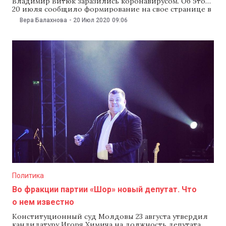
Владимир Витюк заразились коронавирусом. Об этом
20 июля сообщило формирование на свое странице в
Facebook, отметив, что оба народных избранника
Вера Балахнова
-
20 Июл 2020
09:06
изолировались и лечатся дома. Также в партии «Шор»
предупредили, что еще несколько их депутатов
плохо себя чувствуют, поэтому сегодня вся фракция
сдаст
Политика
Во фракции партии «Шор» новый депутат. Что
о нем известно
Конституционный суд Молдовы 23 августа утвердил
кандидатуру Игоря Химича на должность депутата